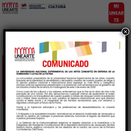
Mi
UNEAR
TE
×
Etiqueta:
LicenciadosEnArtes