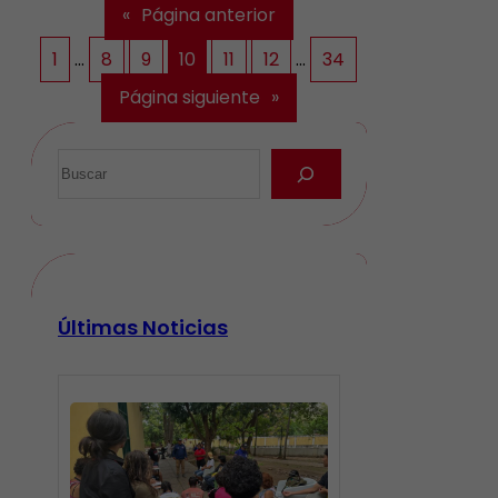
«
Página anterior
1
…
8
9
10
11
12
…
34
Página siguiente
»
Últimas Noticias