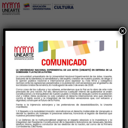
×
El Mujabo y la Unearte
van a la Escuela y llenan
de alegría la educación
especial