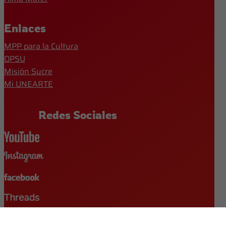
Enlaces
MPP para la Cultura
OPSU
Misión Sucre
Mi UNEARTE
Redes Sociales