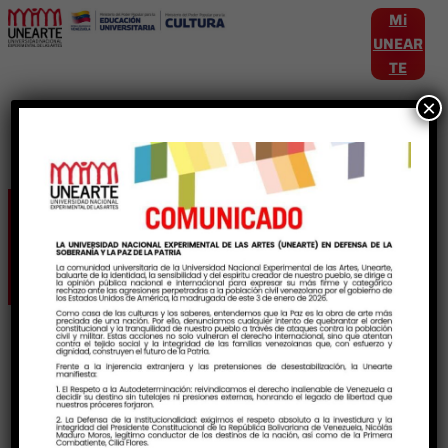
Mi
UNEAR
TE
×
Etiqueta:
Dramaturgia