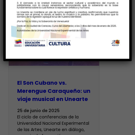
El Son Cubano vs.
Merengue Caraqueño: un
viaje musical en Unearte
25 de junio de 2025
El ciclo de conferencias de la
Universidad Nacional Experimental
de las Artes, Unearte en diálogo,