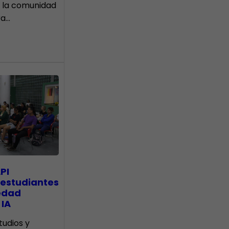
 la comunidad
ra…
PI
 estudiantes
edad
 IA
tudios y