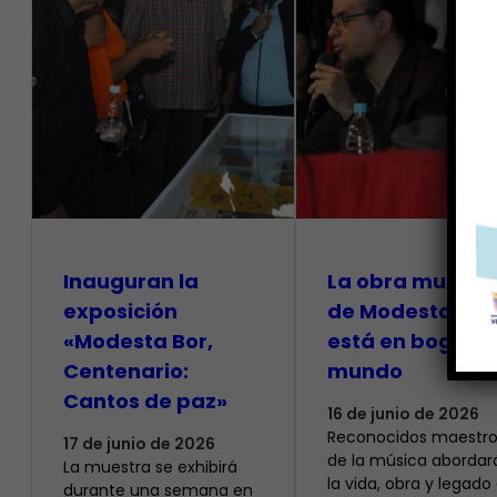
Inauguran la
La obra musical
exposición
de Modesta Bor
«Modesta Bor,
está en boga en
Centenario:
mundo
Cantos de paz»
16 de junio de 2026
Reconocidos maestro
17 de junio de 2026
de la música abordar
La muestra se exhibirá
la vida, obra y legado
durante una semana en