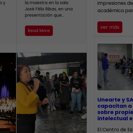
a y
la maestra en la sala
impresiones de
José Félix Ribas, en una
académica pa
presentación que…
ver más
Read More
Unearte y SA
capacitan a
sobre propi
intelectual e
El Centro de Es