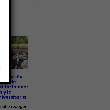
ias
go Mariño
nada de
a fortalecer
n y la
iversitaria
ermitió recoger