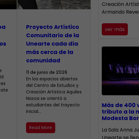
Creación Artís
Armando Reve
pa
Proyecto Artístico
ver más
Comunitario de la
os
Unearte cada día
más cerca de la
comunidad
e
11 de junio de 2026
il
En los espacios abiertos
res
del Centro de Estudios y
cate
Creación Artística Aquiles
Nazoa se orientó a
Más de 400 
estudiantes del trayecto
tributo a la
inicial…
Modesta Bor
Read More
​La Sala Anna Ju
Unearte se lle