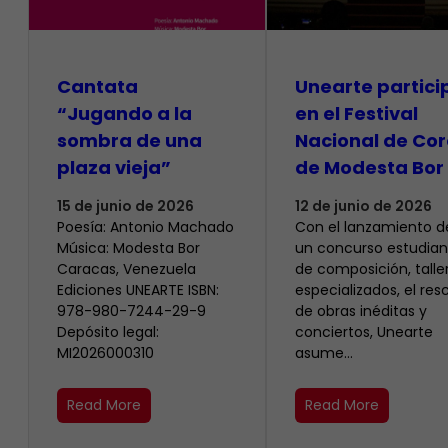
Cantata
Unearte partici
“Jugando a la
en el Festival
sombra de una
Nacional de Cor
plaza vieja”
de Modesta Bor
15 de junio de 2026
12 de junio de 2026
Poesía: Antonio Machado
​Con el lanzamiento d
Música: Modesta Bor
un concurso estudiant
Caracas, Venezuela
de composición, talle
Ediciones UNEARTE ISBN:
especializados, el res
978-980-7244-29-9
de obras inéditas y
Depósito legal:
conciertos, Unearte
MI2026000310
asume…
Read More
Read More