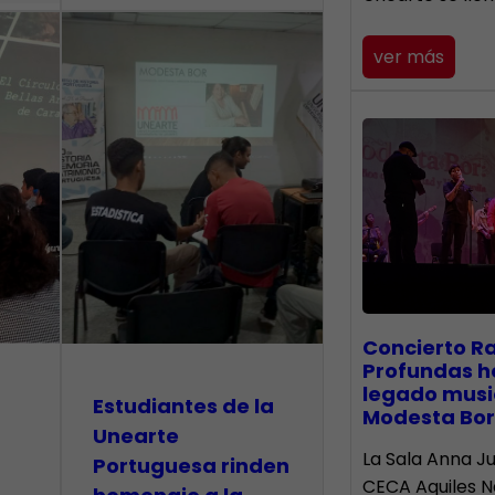
ver más
​Concierto R
Profundas h
legado musi
Estudiantes de la
Modesta Bor
Unearte
La Sala Anna Ju
Portuguesa rinden
CECA Aquiles 