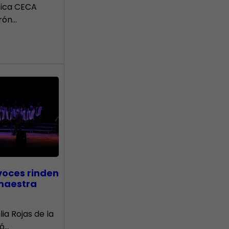
tica CECA
rón…
voces rinden
 maestra
lia Rojas de la
nó…