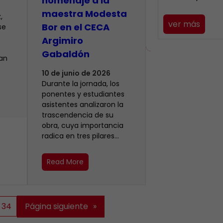
homenaje a la
maestra Modesta
,
ver más
Bor en el CECA
se
Argimiro
Gabaldón
ían
10 de junio de 2026
Durante la jornada, los
ponentes y estudiantes
asistentes analizaron la
trascendencia de su
obra, cuya importancia
radica en tres pilares…
Read More
34
Página siguiente
»