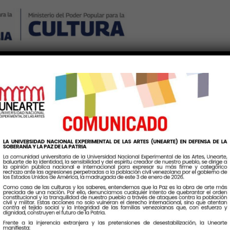
Nosotros
Noticias
Publicaciones
Contáctenos
Ingr
Etiqueta:
ClaseMagistral