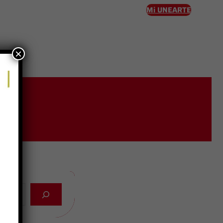
Mi UNEARTE
×
eso