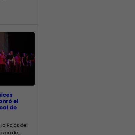
aíces
onró el
cal de
lia Rojas del
Nazoa de…