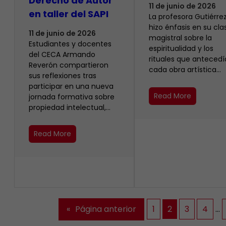
Derecho de Autor
11 de junio de 2026
en taller del SAPI
La profesora Gutiérrez
hizo énfasis en su cla
11 de junio de 2026
magistral sobre la
Estudiantes y docentes
espiritualidad y los
del CECA Armando
rituales que anteced
Reverón compartieron
cada obra artística…
sus reflexiones tras
participar en una nueva
Read More
jornada formativa sobre
propiedad intelectual,…
Read More
«
Página anterior
1
2
3
4
…