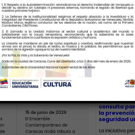
Últimas Notic
Modesta: un
centenario que
 el
resuena en la
CECA Santia
impulsó jor
memoria histórica
consulta par
la prevenció
15 de junio de 2026
seguridad un
s
El Ensamble
on
Contemporáneo de
La iniciativa p
 de
Caracas rindió tributo a