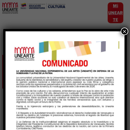
Mi
UNEAR
TE
×
Etiqueta:
Africa