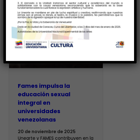
Fames impulsa la
educación sexual
integral en
universidades
venezolanas
20 de noviembre de 2025
Unearte y FAMES contribuyen en la