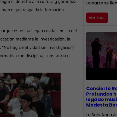
agra el derecho a la cultura y garantiza
Unearte se lle
s, marco que respalda la formación
ver más
 porque estos ya llegan con la semilla del
 vocación mediante la investigación, la
l: “No hay creatividad sin investigación”,
rmativo con disciplina, constancia y
​Concierto R
Profundas h
legado musi
Modesta Bo
La Sala Anna Ju