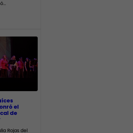
nó…
aíces
onró el
cal de
r
lia Rojas del