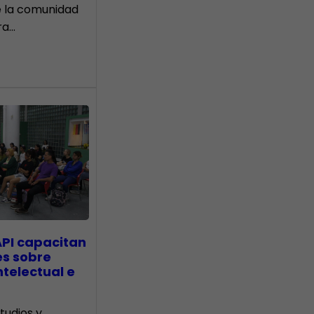
e la comunidad
ra…
API capacitan
es sobre
telectual e
tudios y