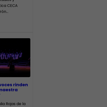
tica CECA
rón…
voces rinden
 maestra
r
lia Rojas de la