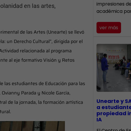
impresiones d
lanidad en las artes,
académica pa
ver más
rimental de las Artes (Unearte) se llevó
a: un Derecho Cultural”, dirigida por el
 Actividad relacionada al programa
nte al eje formativo Visión y Retos
de las estudiantes de Educación para las
Ovianny Parada y Nicole García,
Unearte y S
l de la jornada, la formación artística
a estudiant
ural.
propiedad in
IA
El Centro de Es