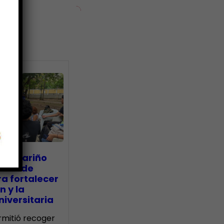
ias
go Mariño
nada de
a fortalecer
n y la
iversitaria
ermitió recoger