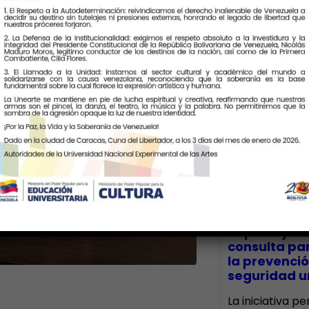
Últimas Notic
CECA Santia
impulsó jor
consulta par
la prevenció
seguridad un
La iniciativa p