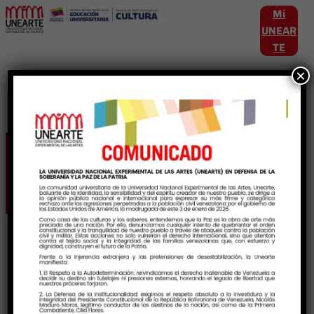
Mi
UNEAR
TE
×
Categoría:
Revistas