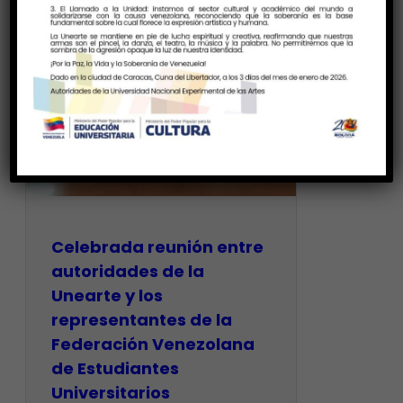
Celebrada reunión entre
autoridades de la
Unearte y los
representantes de la
Federación Venezolana
de Estudiantes
Universitarios