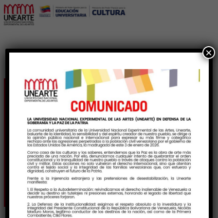
×
FAMES apuesta por una
educación universitaria
más inclusiva y
accesible para todos