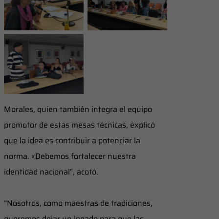
una de las
tradiciones
impulsora de los
lideraron la jornada
debates
Representantes de
12 estados
presentes en los
debates
Morales, quien también integra el equipo
promotor de estas mesas técnicas, explicó
que la idea es contribuir a potenciar la
norma. «Debemos fortalecer nuestra
identidad nacional”, acotó.
“Nosotros, como maestras de tradiciones,
queremos dejar un legado para que las