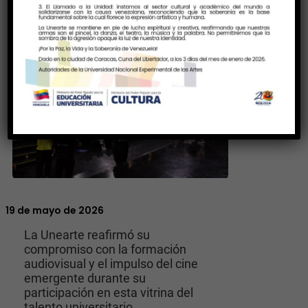
19 de mayo de 2026
La Unearte reafirmó su
compromiso con la formación
audiovisual y el impulso del cine
emergente durante su
participación en esta vitrina del
talento universitario