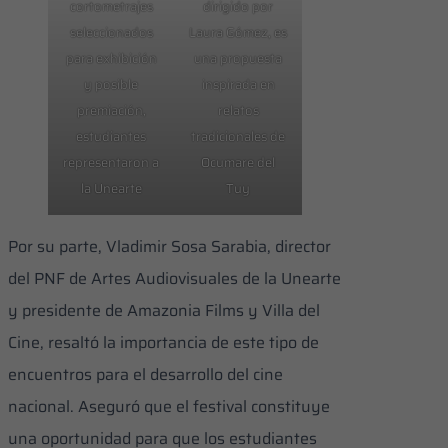
cortometrajes
dirigido por
seleccionados
Laura Gómez, es
para exhibición
una propuesta
y posible
inspirada en
premiación,
relatos
estudiantes
tradicionales de
representaron a
Ocumare del
la Unearte
Tuy
Por su parte, Vladimir Sosa Sarabia, director
del PNF de Artes Audiovisuales de la Unearte
y presidente de Amazonia Films y Villa del
Cine, resaltó la importancia de este tipo de
encuentros para el desarrollo del cine
nacional. Aseguró que el festival constituye
una oportunidad para que los estudiantes