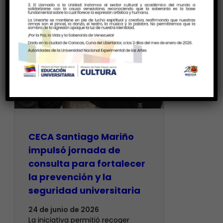
CECA Santiago Mariño
impulsó jornada de
consulta para fortalecer
la prevención y la
seguridad universitaria
24 de junio de 2026
La iniciativa permitió recoger