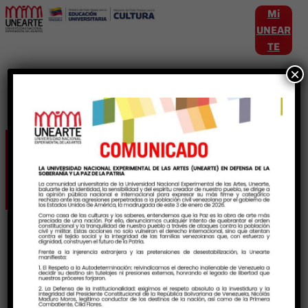
Mi
UNEAR
TE
×
Autor:
Patricia Vielma