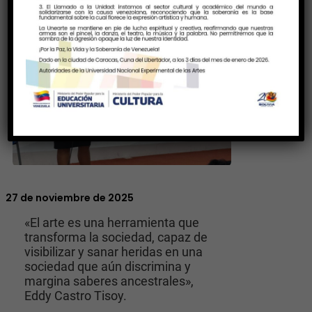
27 de noviembre de 2025
«El arte es una herramienta que
transforma la sociedad, capaz de
visibilizar y sanar heridas en una
sociedad que aún discrimina y
margina saberes ancestrales»,
Eddy Castro Tisoy.