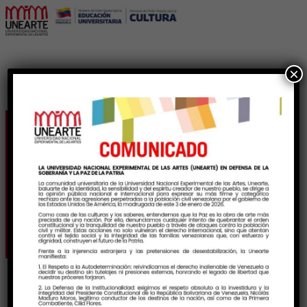
×
Voces ancestrales:
interculturalidad y arte
con Eddy Castro Tisoy