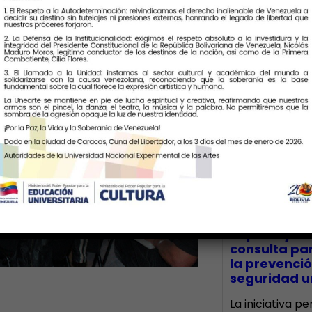
Últimas Notic
CECA Santia
impulsó jor
consulta par
la prevenció
seguridad un
La iniciativa p