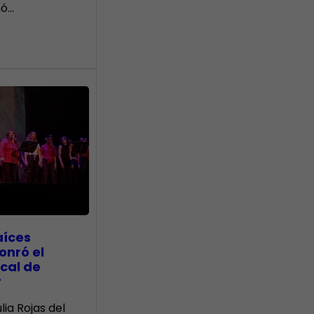
nó…
aíces
onró el
cal de
r
lia Rojas del