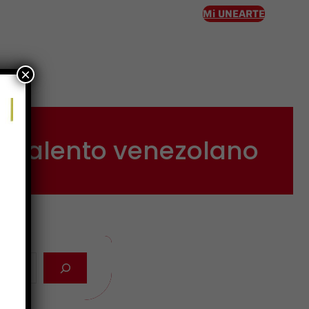
Mi UNEARTE
×
eso
el talento venezolano