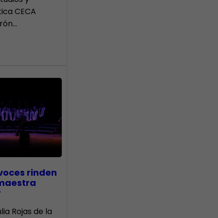
tica CECA
rón…
voces rinden
 maestra
r
lia Rojas de la