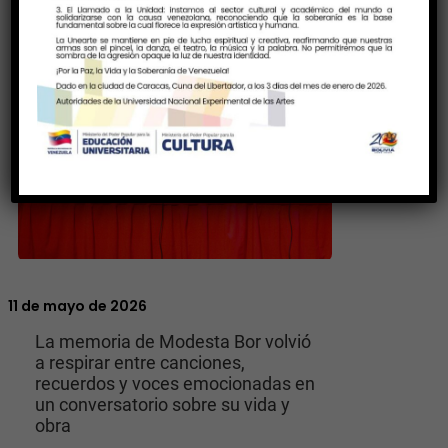
11 de mayo de 2026
La memoria de Modesta Bor volvió
a respirar entre canciones,
recuerdos y voces emocionadas en
un conversatorio sobre su vida y
obra