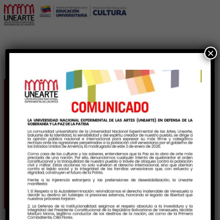
×
Unearte revivió el
legado musical y
humano de Modesta
Bor