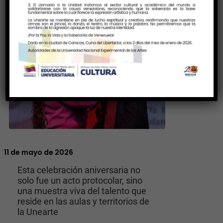
11 de mayo de 2026
Esta celebración aniversaria no
solo fue un acto protocolar, sino
una muestra viva del talento que
reside en las aulas y territorios de
la Unearte