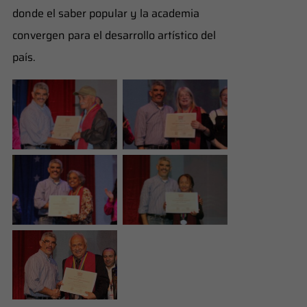
donde el saber popular y la academia
convergen para el desarrollo artístico del
país.
Maestro
Maestra
Honorario Ramón
Honoraria Igar
José Pérez
Boscán
Maestra
Maestra
Honoraria
Honoraria Alicia
Maestro
Mercedes Rosales
Sequera
Honorario Orlando
Campos junto al
vicerrector
Académico,