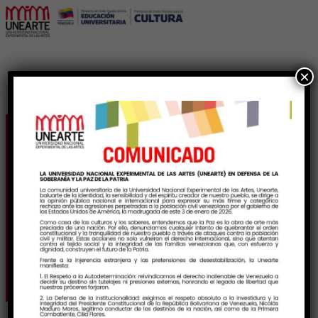
×
Unearte confiere títulos
de Maestros Honorarios
a cultores en su 18°
aniversario