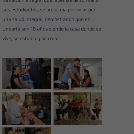
formación integral que, además de formar a
sus estudiantes, se preocupa por velar por
una salud integral, demostrando que en
Unearte son 18 años siendo la casa donde se
vive, se estudia y se crea.
La jornada se inició
Se ofrecieron
desde tempranas
diversos servicios
horas
médicos
La jornada
Fueron distribuidos
benefició a la
medicamentos
comunidad
universitaria
El primer paso fue