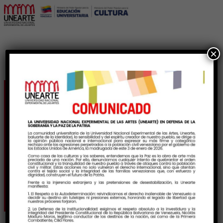
×
​Unearte realiza jornada
médica integral para
sus trabajadores y
estudiantes