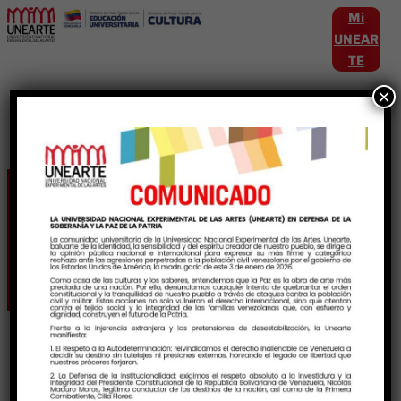
Mi
UNEAR
TE
×
Etiqueta:
VeneZuelaSeRespeta