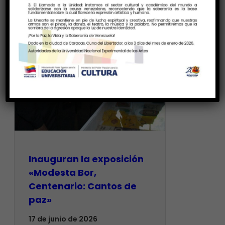
Inauguran la exposición
«Modesta Bor,
Centenario: Cantos de
paz»
17 de junio de 2026