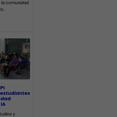
 la comunidad
ra…
PI
 estudiantes
edad
 IA
tudios y