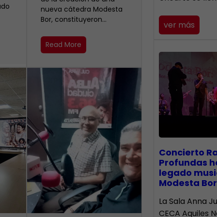
ado
nueva cátedra Modesta
Bor, constituyeron…
ver más
Read More
​Concierto R
Profundas h
legado musi
Modesta Bor
La Sala Anna Ju
CECA Aquiles 