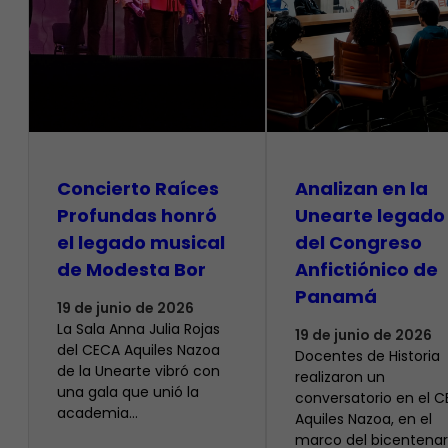
​Concierto Raíces
Analizan en la
Profundas honró
Unearte legado
el legado musical
del Congreso
de Modesta Bor
Anfictiónico de
Panamá
19 de junio de 2026
La Sala Anna Julia Rojas
19 de junio de 2026
del CECA Aquiles Nazoa
Docentes de Historia
de la Unearte vibró con
realizaron un
una gala que unió la
conversatorio en el 
academia…
Aquiles Nazoa, en el
marco del bicentenar