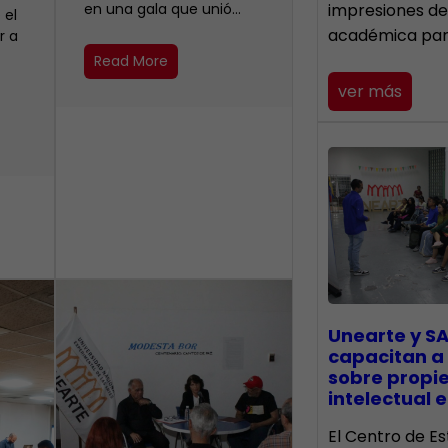
en una gala que unió…
impresiones de
 el
académica pa
r a
Read More
ver más
Unearte y SA
capacitan a
sobre propi
intelectual e
El Centro de Es