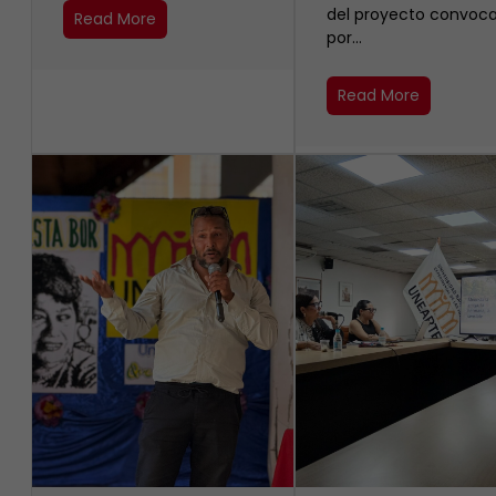
del proyecto convoc
Read More
por…
Read More