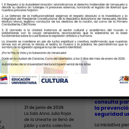
Últimas Notic
Más de 400 voces
rinden tributo a la
bre
maestra Modesta
CECA Santia
impulsó jor
Bor
consulta par
la prevenció
21 de junio de 2026
seguridad un
​La Sala Anna Julia Rojas
de la Unearte se llenó de
y
La iniciativa p
júbilo y canto colectivo
ECA