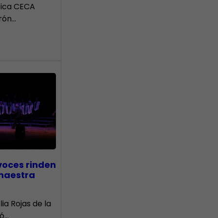
tica CECA
rón…
voces rinden
 maestra
lia Rojas de la
nó…