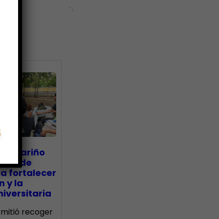
ias
go Mariño
nada de
a fortalecer
n y la
iversitaria
ermitió recoger