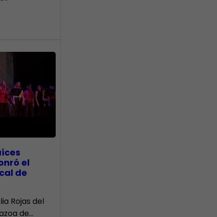
aíces
onró el
cal de
lia Rojas del
Nazoa de…