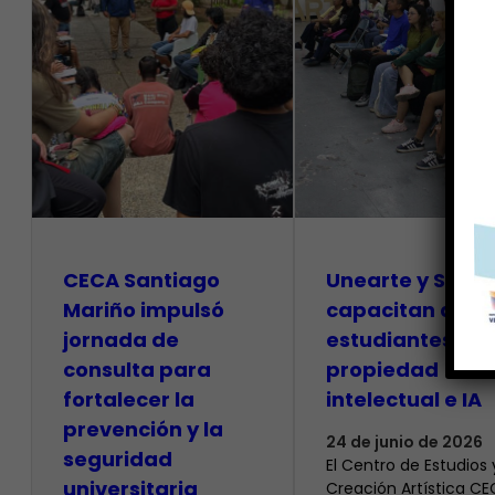
CECA Santiago
Unearte y SAPI
Mariño impulsó
capacitan a
jornada de
estudiantes so
consulta para
propiedad
fortalecer la
intelectual e IA
prevención y la
24 de junio de 2026
seguridad
El Centro de Estudios 
universitaria
Creación Artística C