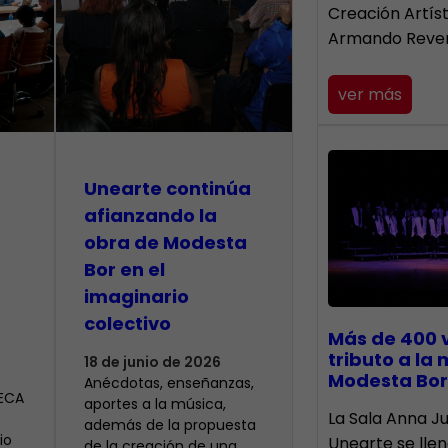
Creación Artís
Armando Reve
ver más
Unearte continúa
afianzando la
obra de Modesta
Bor en el
imaginario
colectivo
Más de 400 
tributo a la
18 de junio de 2026
Modesta Bor
Anécdotas, enseñanzas,
CECA
aportes a la música,
​La Sala Anna Ju
además de la propuesta
io
Unearte se lle
de la creación de una