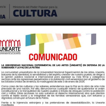
Nosotros
Noticias
Publicaciones
Contáctenos
Ingr
Etiqueta:
ValorAgregado