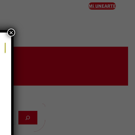
Mi UNEARTE
×
eso