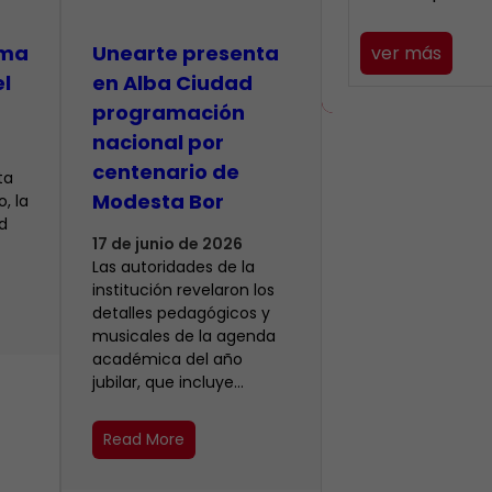
lma
​Unearte presenta
ver más
el
en Alba Ciudad
programación
nacional por
centenario de
ta
Modesta Bor
, la
d
17 de junio de 2026
Las autoridades de la
institución revelaron los
detalles pedagógicos y
musicales de la agenda
académica del año
jubilar, que incluye…
Read More