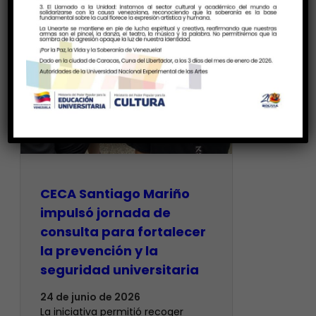
CECA Santiago Mariño
impulsó jornada de
consulta para fortalecer
la prevención y la
seguridad universitaria
24 de junio de 2026
La iniciativa permitió recoger