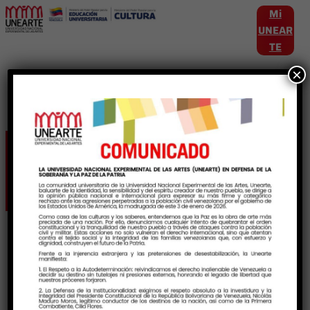
Mi
UNEAR
TE
×
Etiqueta:
Unearte