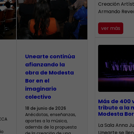
Creación Artís
Armando Reve
ver más
Unearte continúa
afianzando la
obra de Modesta
Bor en el
imaginario
colectivo
Más de 400 
tributo a la
18 de junio de 2026
Modesta Bor
Anécdotas, enseñanzas,
CECA
aportes a la música,
​La Sala Anna Ju
además de la propuesta
io
Unearte se lle
de la creación de una