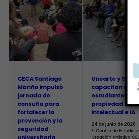
CECA Santiago
Unearte y SAPI
Mariño impulsó
capacitan a
jornada de
estudiantes so
consulta para
propiedad
fortalecer la
intelectual e IA
prevención y la
24 de junio de 2026
seguridad
El Centro de Estudios 
universitaria
Creación Artística C