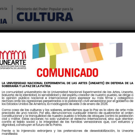
Nosotros
Noticias
Publicaciones
Contáctenos
Ingr
queta:
TransformacionEducat