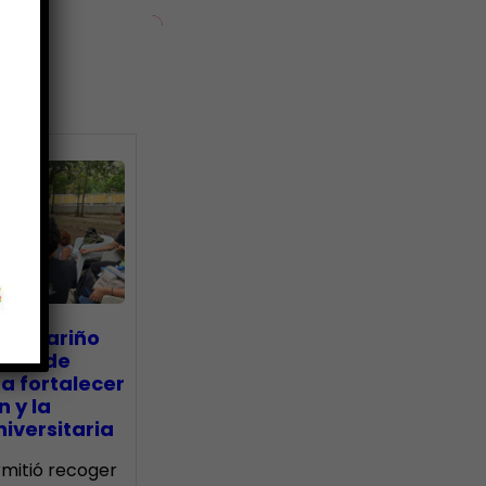
ias
go Mariño
nada de
a fortalecer
n y la
iversitaria
ermitió recoger