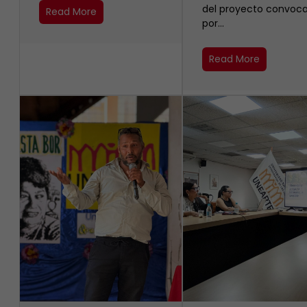
del proyecto convoc
Read More
por…
Read More