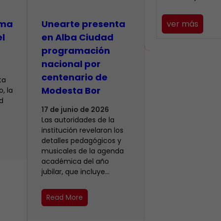
lma
​Unearte presenta
ver más
el
en Alba Ciudad
programación
nacional por
centenario de
ta
Modesta Bor
, la
d
17 de junio de 2026
Las autoridades de la
institución revelaron los
detalles pedagógicos y
musicales de la agenda
académica del año
jubilar, que incluye…
Read More