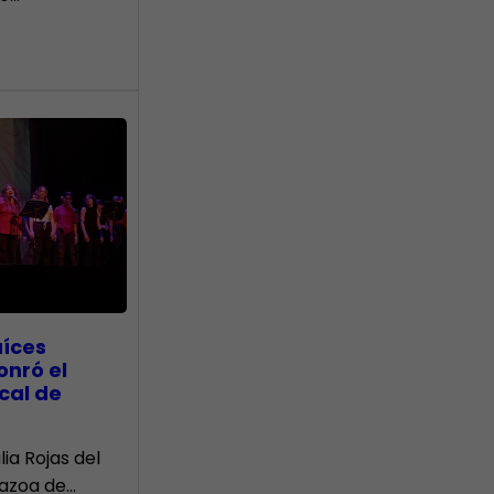
aíces
onró el
cal de
lia Rojas del
Nazoa de…