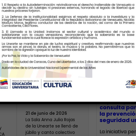
Últimas Notic
Más de 400 voces
rinden tributo a la
bre
maestra Modesta
CECA Santia
impulsó jor
Bor
consulta par
la prevenció
21 de junio de 2026
seguridad un
​La Sala Anna Julia Rojas
de la Unearte se llenó de
y
La iniciativa p
júbilo y canto colectivo
ECA