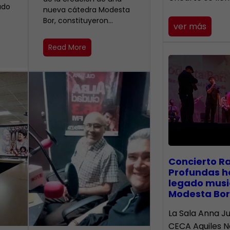
ado
nueva cátedra Modesta
Bor, constituyeron…
ver más
Read More
​Concierto R
Profundas h
legado musi
Modesta Bor
La Sala Anna Ju
CECA Aquiles 