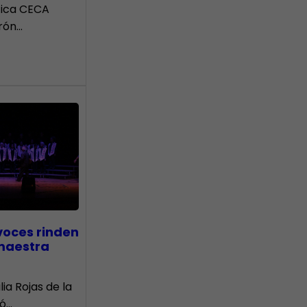
tica CECA
rón…
voces rinden
 maestra
lia Rojas de la
nó…