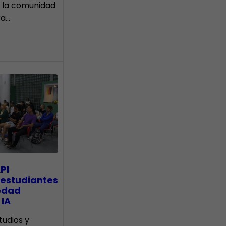
 la comunidad
ra…
PI
 estudiantes
edad
 IA
tudios y