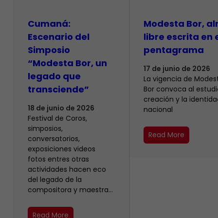
Cumaná:
Modesta Bor, a
Escenario del
libre escrita en 
Simposio
pentagrama
“Modesta Bor, un
17 de junio de 2026
legado que
La vigencia de Modes
transciende”
Bor convoca al estudio
creación y la identida
18 de junio de 2026
nacional
Festival de Coros,
simposios,
Read More
conversatorios,
exposiciones videos
fotos entres otras
actividades hacen eco
del legado de la
compositora y maestra…
Read More