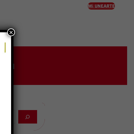
Mi UNEARTE
×
eso
iva