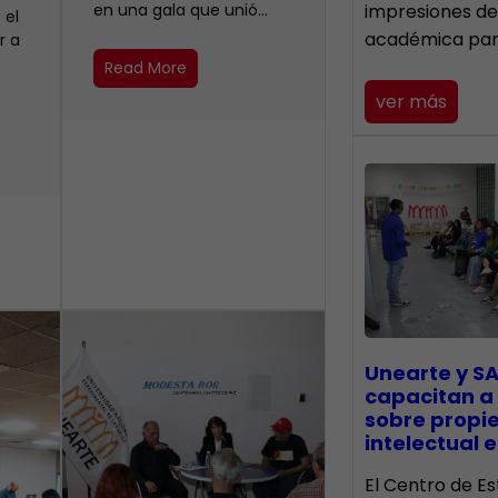
en una gala que unió…
impresiones de
 el
académica pa
r a
Read More
ver más
Unearte y SA
capacitan a
sobre propi
intelectual e
El Centro de Es