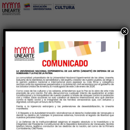
×
Etiqueta:
TradicionesVenezolanas