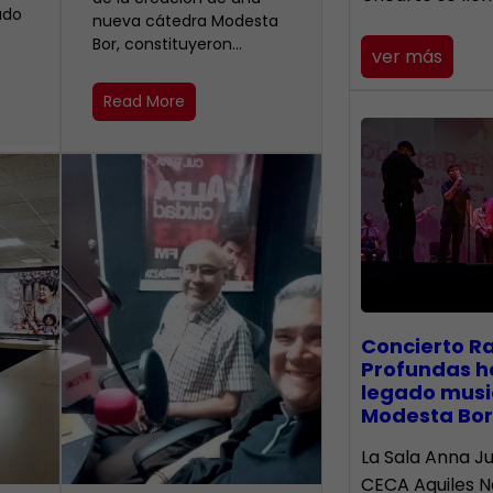
ado
nueva cátedra Modesta
Bor, constituyeron…
ver más
Read More
​Concierto R
Profundas h
legado musi
Modesta Bor
La Sala Anna Ju
CECA Aquiles 