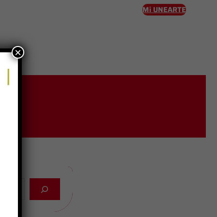
Mi UNEARTE
×
eso
ion