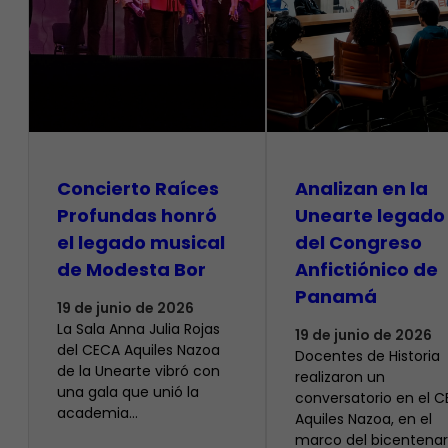
​Concierto Raíces
Analizan en la
Profundas honró
Unearte legado
el legado musical
del Congreso
de Modesta Bor
Anfictiónico de
Panamá
19 de junio de 2026
La Sala Anna Julia Rojas
19 de junio de 2026
del CECA Aquiles Nazoa
Docentes de Historia
de la Unearte vibró con
realizaron un
una gala que unió la
conversatorio en el 
academia…
Aquiles Nazoa, en el
marco del bicentenar