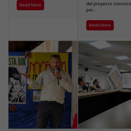
del proyecto convoc
Read More
por…
Read More