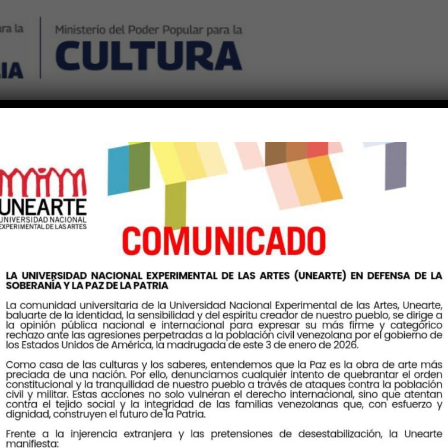
Nosotros
Noticias
Publicaciones
Contáctenos
Ingr
queta:
TrabajosDeInvestigac