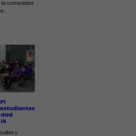
 la comunidad
ra…
PI
 estudiantes
edad
 IA
tudios y