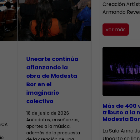
Creación Artís
Armando Reve
ver más
Unearte continúa
afianzando la
obra de Modesta
Bor en el
imaginario
colectivo
Más de 400 
tributo a la
18 de junio de 2026
Modesta Bor
Anécdotas, enseñanzas,
CECA
aportes a la música,
​La Sala Anna Ju
además de la propuesta
io
Unearte se lle
de la creación de una