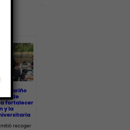
ias
go Mariño
nada de
a fortalecer
n y la
iversitaria
ermitió recoger