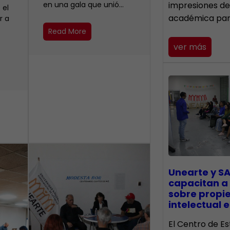
en una gala que unió…
impresiones de
 el
académica pa
r a
Read More
ver más
Unearte y SA
capacitan a
sobre propi
intelectual e
El Centro de Es