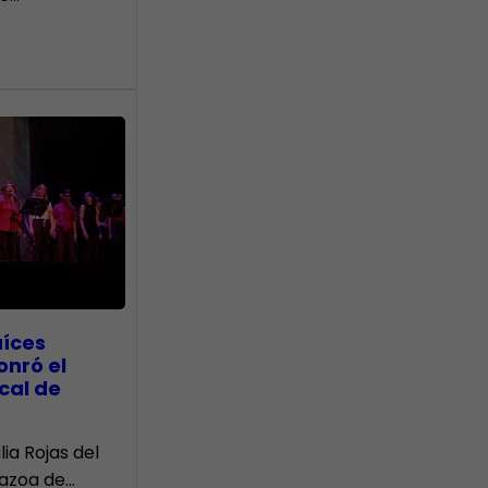
aíces
onró el
cal de
lia Rojas del
Nazoa de…