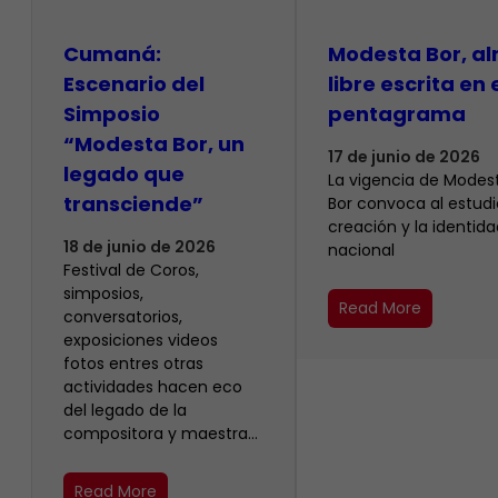
Cumaná:
Modesta Bor, a
Escenario del
libre escrita en 
Simposio
pentagrama
“Modesta Bor, un
17 de junio de 2026
legado que
La vigencia de Modes
transciende”
Bor convoca al estudio
creación y la identida
18 de junio de 2026
nacional
Festival de Coros,
simposios,
Read More
conversatorios,
exposiciones videos
fotos entres otras
actividades hacen eco
del legado de la
compositora y maestra…
Read More