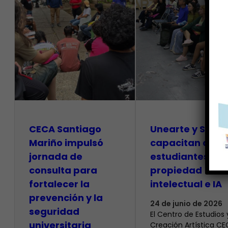
CECA Santiago
Unearte y SAPI
Mariño impulsó
capacitan a
jornada de
estudiantes so
consulta para
propiedad
fortalecer la
intelectual e IA
prevención y la
24 de junio de 2026
seguridad
El Centro de Estudios 
universitaria
Creación Artística C