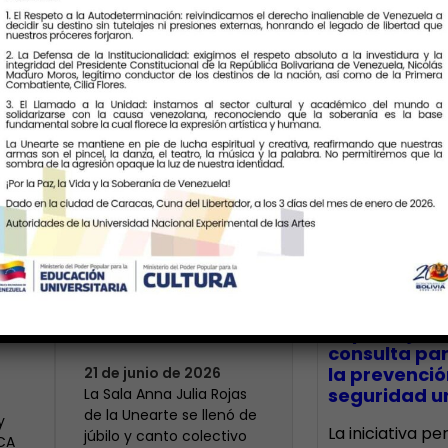
Últimas Notic
Más de 400 voces
rinden tributo a la
bre
maestra Modesta
CECA Santia
impulsó jor
Bor
consulta par
la prevenció
21 de junio de 2026
seguridad un
​La Sala Anna Julia Rojas
de la Unearte se llenó de
y
La iniciativa p
júbilo y canto colectivo
ECA