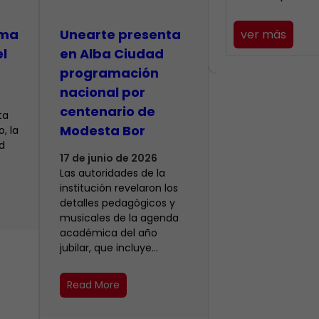
lma
​Unearte presenta
ver más
el
en Alba Ciudad
programación
nacional por
centenario de
ta
Modesta Bor
, la
d
17 de junio de 2026
Las autoridades de la
institución revelaron los
detalles pedagógicos y
musicales de la agenda
académica del año
jubilar, que incluye…
Read More