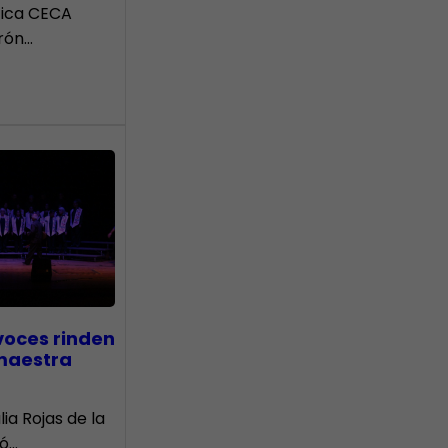
tica CECA
rón…
voces rinden
 maestra
lia Rojas de la
nó…