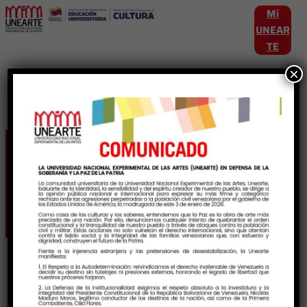
Mi
UNEAR
TE
×
Etiqueta:
TecnicosYTecnicas