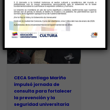
CECA Santiago Mariño
impulsó jornada de
consulta para fortalecer
la prevención y la
seguridad universitaria