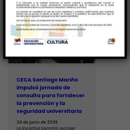
CECA Santiago Mariño
impulsó jornada de
consulta para fortalecer
la prevención y la
seguridad universitaria
24 de junio de 2026
La iniciativa permitió recoger