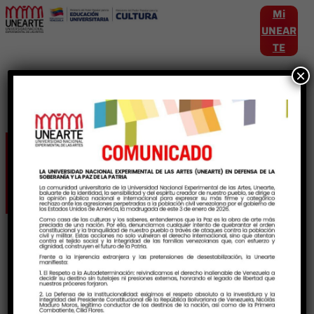
Mi
UNEAR
TE
×
Etiqueta:
TDAH