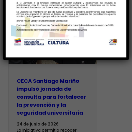
CECA Santiago Mariño
impulsó jornada de
consulta para fortalecer
la prevención y la
seguridad universitaria
24 de junio de 2026
La iniciativa permitió recoger