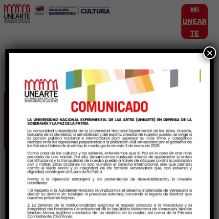
Mi
UNEAR
TE
×
Etiqueta:
TalentoArtistico