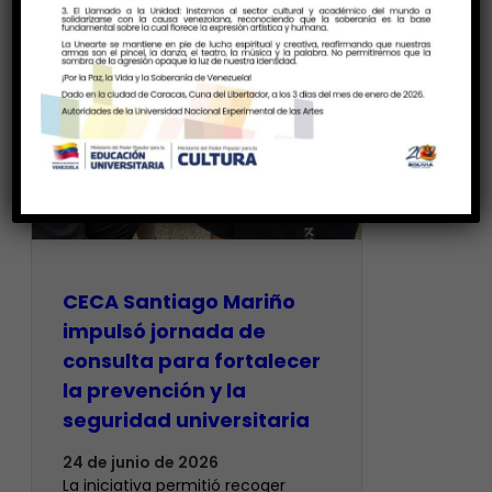
CECA Santiago Mariño
impulsó jornada de
consulta para fortalecer
la prevención y la
seguridad universitaria
24 de junio de 2026
La iniciativa permitió recoger