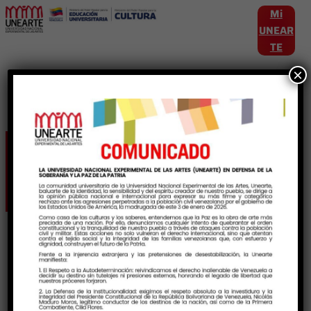
Mi
UNEAR
TE
×
Etiqueta:
solidaridad