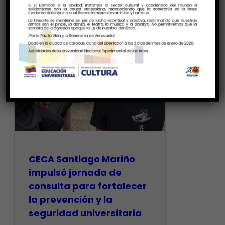
CECA Santiago Mariño
impulsó jornada de
consulta para fortalecer
la prevención y la
seguridad universitaria