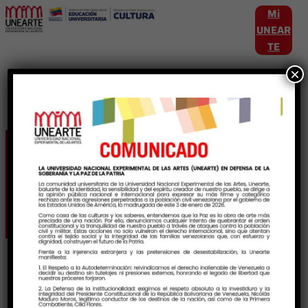
Mi
UNEAR
TE
×
Etiqueta:
SistemaNacionalDeIngreso