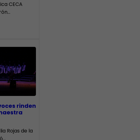
tica CECA
rón…
voces rinden
 maestra
lia Rojas de la
nó…