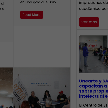
en una gala que unió…
impresiones de
 el
académica pa
r a
Read More
ver más
Unearte y SA
capacitan a
sobre propi
intelectual e
El Centro de Es