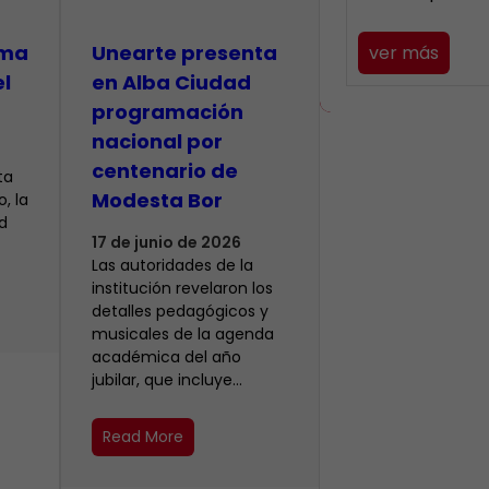
lma
​Unearte presenta
ver más
el
en Alba Ciudad
programación
nacional por
centenario de
ta
Modesta Bor
, la
d
17 de junio de 2026
Las autoridades de la
institución revelaron los
detalles pedagógicos y
musicales de la agenda
académica del año
jubilar, que incluye…
Read More