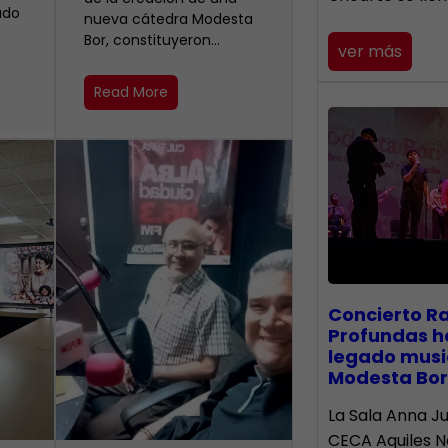
ado
nueva cátedra Modesta
Bor, constituyeron…
ver más
Read More
​Concierto R
Profundas h
legado musi
Modesta Bor
La Sala Anna Ju
CECA Aquiles 