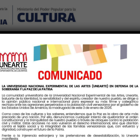
Nosotros
Noticias
Publicaciones
Contáctenos
Ingr
eta:
SimposioDeNeurodivers