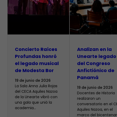
​Concierto Raíces
Analizan en la
Profundas honró
Unearte legado
el legado musical
del Congreso
de Modesta Bor
Anfictiónico de
Panamá
19 de junio de 2026
La Sala Anna Julia Rojas
19 de junio de 2026
del CECA Aquiles Nazoa
Docentes de Historia
de la Unearte vibró con
realizaron un
una gala que unió la
conversatorio en el 
academia…
Aquiles Nazoa, en el
marco del bicentenar