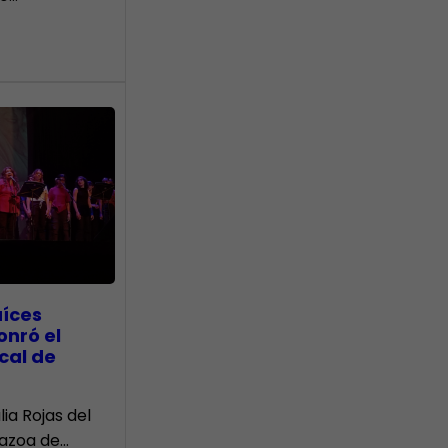
aíces
onró el
cal de
lia Rojas del
Nazoa de…