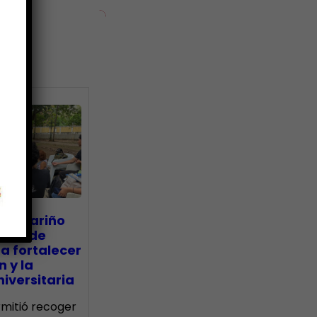
ias
go Mariño
nada de
a fortalecer
n y la
iversitaria
ermitió recoger