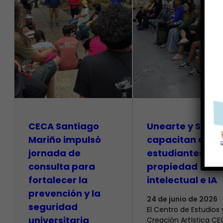
CECA Santiago
Unearte y SAPI
Mariño impulsó
capacitan a
jornada de
estudiantes so
consulta para
propiedad
fortalecer la
intelectual e IA
prevención y la
24 de junio de 2026
seguridad
El Centro de Estudios 
universitaria
Creación Artística C