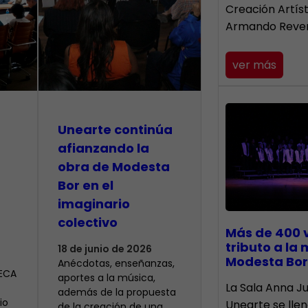
Creación Artís
Armando Reve
ver más
Unearte continúa
afianzando la
obra de Modesta
Bor en el
imaginario
colectivo
Más de 400 
tributo a la
18 de junio de 2026
Modesta Bor
Anécdotas, enseñanzas,
CECA
aportes a la música,
​La Sala Anna Ju
además de la propuesta
io
Unearte se lle
de la creación de una