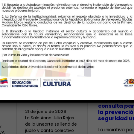
Últimas Notic
Más de 400 voces
rinden tributo a la
bre
maestra Modesta
CECA Santia
impulsó jor
Bor
consulta par
la prevenció
21 de junio de 2026
seguridad un
​La Sala Anna Julia Rojas
de la Unearte se llenó de
y
La iniciativa p
júbilo y canto colectivo
ECA