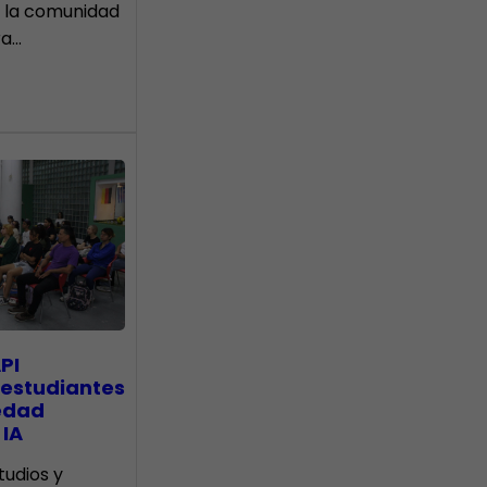
 la comunidad
ra…
PI
 estudiantes
edad
 IA
tudios y