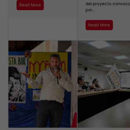
del proyecto convoc
Read More
por…
Read More