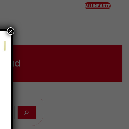
Mi UNEARTE
×
eso
idad