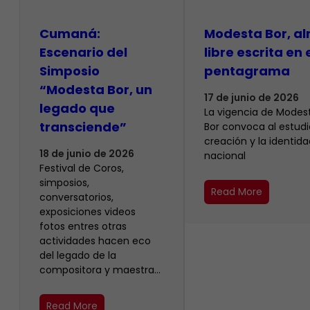
Cumaná:
Modesta Bor, a
Escenario del
libre escrita en 
Simposio
pentagrama
“Modesta Bor, un
17 de junio de 2026
legado que
La vigencia de Modes
transciende”
Bor convoca al estudio
creación y la identida
18 de junio de 2026
nacional
Festival de Coros,
simposios,
Read More
conversatorios,
exposiciones videos
fotos entres otras
actividades hacen eco
del legado de la
compositora y maestra…
Read More