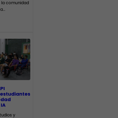
 la comunidad
ra…
PI
 estudiantes
edad
 IA
tudios y