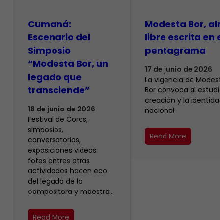
Cumaná:
Modesta Bor, a
Escenario del
libre escrita en 
Simposio
pentagrama
“Modesta Bor, un
17 de junio de 2026
legado que
La vigencia de Modes
transciende”
Bor convoca al estudio
creación y la identida
18 de junio de 2026
nacional
Festival de Coros,
simposios,
Read More
conversatorios,
exposiciones videos
fotos entres otras
actividades hacen eco
del legado de la
compositora y maestra…
Read More