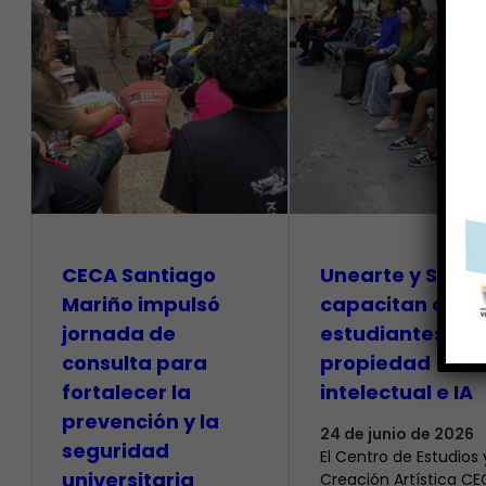
CECA Santiago
Unearte y SAPI
Mariño impulsó
capacitan a
jornada de
estudiantes so
consulta para
propiedad
fortalecer la
intelectual e IA
prevención y la
24 de junio de 2026
seguridad
El Centro de Estudios 
universitaria
Creación Artística C