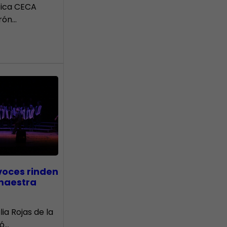
tica CECA
rón…
voces rinden
 maestra
lia Rojas de la
nó…