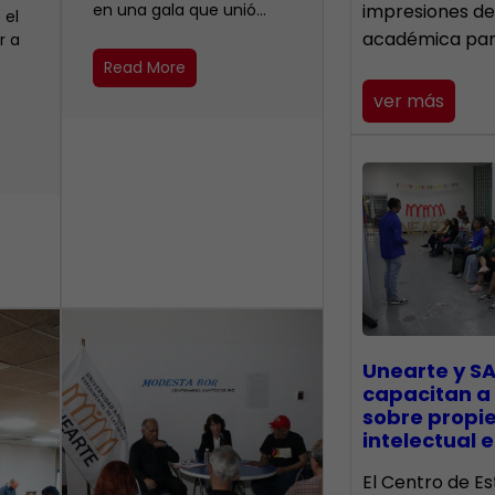
en una gala que unió…
impresiones de
 el
académica pa
r a
Read More
ver más
Unearte y SA
capacitan a
sobre propi
intelectual e
El Centro de Es