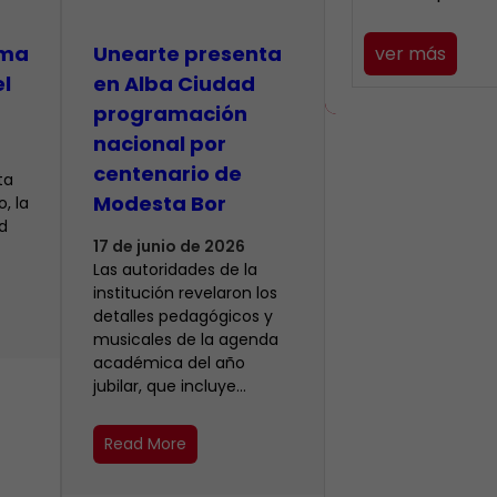
lma
​Unearte presenta
ver más
el
en Alba Ciudad
programación
nacional por
centenario de
ta
Modesta Bor
, la
d
17 de junio de 2026
Las autoridades de la
institución revelaron los
detalles pedagógicos y
musicales de la agenda
académica del año
jubilar, que incluye…
Read More