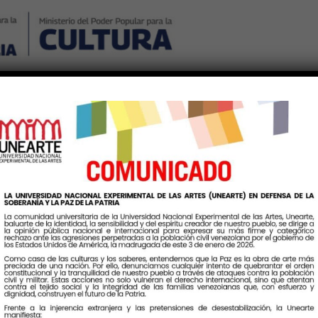
Nosotros
Noticias
Publicaciones
Contáctenos
Ingr
queta:
SalonNacionalDeLasAr