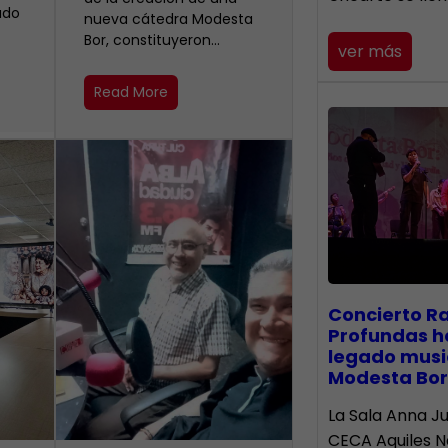
ado
nueva cátedra Modesta
Bor, constituyeron…
ver más
Read More
​Concierto R
Profundas h
legado musi
Modesta Bor
La Sala Anna Ju
CECA Aquiles 