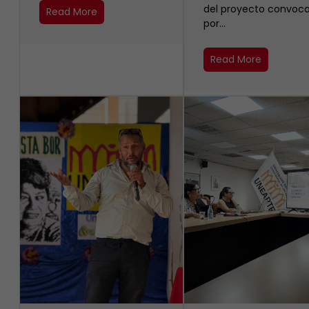
del proyecto convoc
Read More
por…
Read More