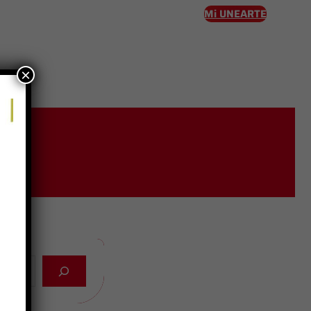
Mi UNEARTE
×
eso
tes