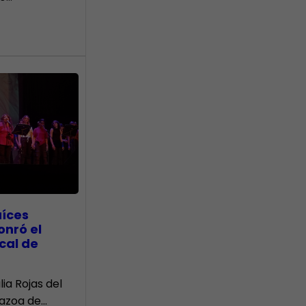
aíces
onró el
cal de
lia Rojas del
Nazoa de…