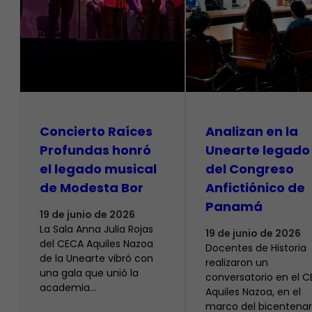
​Concierto Raíces
Analizan en la
Profundas honró
Unearte legado
el legado musical
del Congreso
de Modesta Bor
Anfictiónico de
Panamá
19 de junio de 2026
La Sala Anna Julia Rojas
19 de junio de 2026
del CECA Aquiles Nazoa
Docentes de Historia
de la Unearte vibró con
realizaron un
una gala que unió la
conversatorio en el 
academia…
Aquiles Nazoa, en el
marco del bicentenar