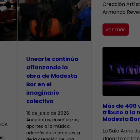
Creación Artís
Armando Reve
ver más
Unearte continúa
afianzando la
obra de Modesta
Bor en el
imaginario
colectivo
Más de 400 
tributo a la
18 de junio de 2026
Modesta Bor
Anécdotas, enseñanzas,
CECA
aportes a la música,
​La Sala Anna Ju
además de la propuesta
io
Unearte se lle
de la creación de una