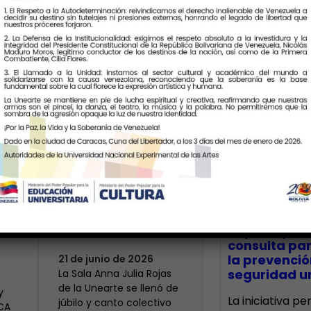
Últimas Notic
Más de 400 voces
rinden tributo a la
bre
maestra Modesta
CECA Santia
impulsó jor
Bor
consulta par
la prevenció
21 de junio de 2026
seguridad un
​La Sala Anna Julia Rojas
de la Unearte se llenó de
y
La iniciativa p
júbilo y canto colectivo
ECA