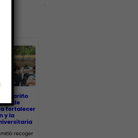
ias
go Mariño
nada de
a fortalecer
n y la
iversitaria
ermitió recoger