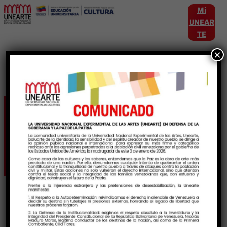
Mi
UNEAR
TE
×
Etiqueta:
ResguardoDeObrasCulturales