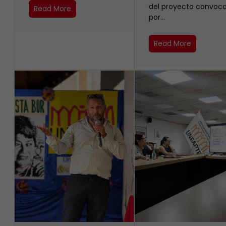
del proyecto convoc
Read More
por…
Read More