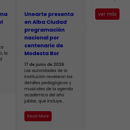
lma
​Unearte presenta
ver más
el
en Alba Ciudad
programación
nacional por
centenario de
ta
Modesta Bor
, la
d
17 de junio de 2026
Las autoridades de la
institución revelaron los
detalles pedagógicos y
musicales de la agenda
académica del año
jubilar, que incluye…
Read More