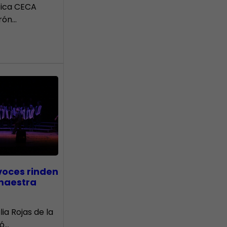
tica CECA
rón…
voces rinden
 maestra
lia Rojas de la
nó…