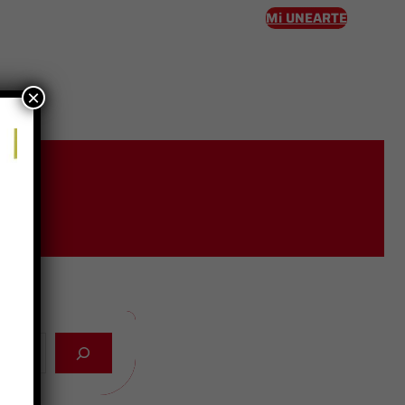
Mi UNEARTE
×
eso