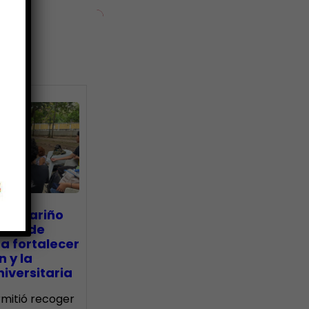
ias
go Mariño
nada de
a fortalecer
n y la
iversitaria
ermitió recoger