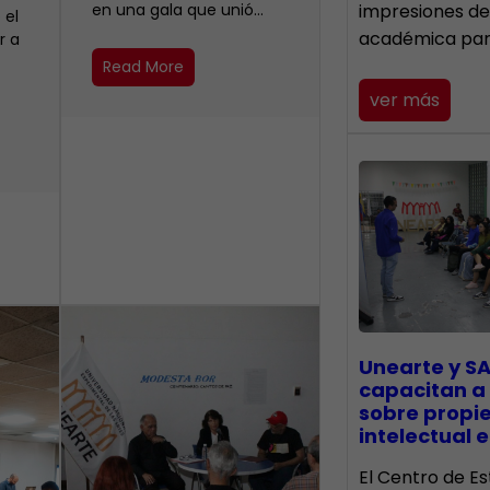
en una gala que unió…
impresiones de
 el
académica pa
r a
Read More
ver más
Unearte y SA
capacitan a
sobre propi
intelectual e
El Centro de Es