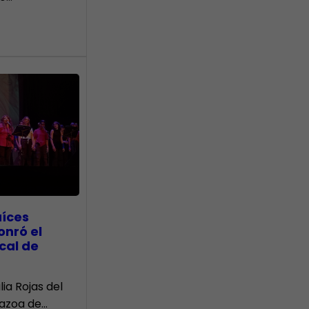
aíces
onró el
cal de
lia Rojas del
Nazoa de…