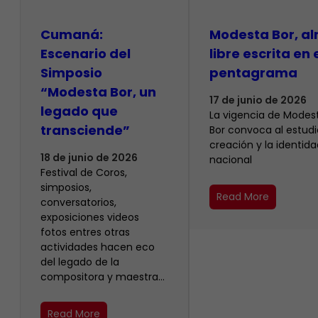
Cumaná:
Modesta Bor, a
Escenario del
libre escrita en 
Simposio
pentagrama
“Modesta Bor, un
17 de junio de 2026
legado que
La vigencia de Modes
transciende”
Bor convoca al estudio
creación y la identida
18 de junio de 2026
nacional
Festival de Coros,
simposios,
Read More
conversatorios,
exposiciones videos
fotos entres otras
actividades hacen eco
del legado de la
compositora y maestra…
Read More