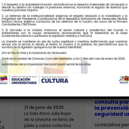
Últimas Notic
Más de 400 voces
rinden tributo a la
bre
maestra Modesta
CECA Santia
impulsó jor
Bor
consulta par
la prevenció
21 de junio de 2026
seguridad un
​La Sala Anna Julia Rojas
de la Unearte se llenó de
y
La iniciativa p
júbilo y canto colectivo
ECA