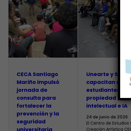
CECA Santiago
Unearte y SAPI
Mariño impulsó
capacitan a
jornada de
estudiantes so
consulta para
propiedad
fortalecer la
intelectual e IA
prevención y la
24 de junio de 2026
seguridad
El Centro de Estudios 
universitaria
Creación Artística C