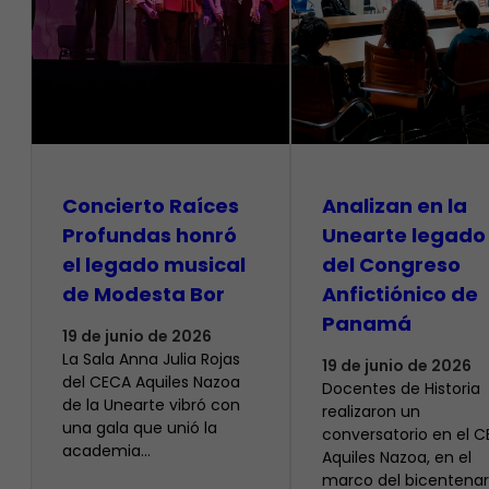
​Concierto Raíces
Analizan en la
Profundas honró
Unearte legado
el legado musical
del Congreso
de Modesta Bor
Anfictiónico de
Panamá
19 de junio de 2026
La Sala Anna Julia Rojas
19 de junio de 2026
del CECA Aquiles Nazoa
Docentes de Historia
de la Unearte vibró con
realizaron un
una gala que unió la
conversatorio en el 
academia…
Aquiles Nazoa, en el
marco del bicentenar