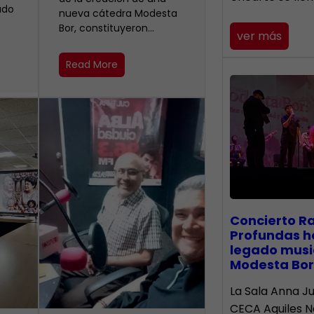
ado
nueva cátedra Modesta
Bor, constituyeron…
ver más
Read More
​Concierto R
Profundas h
legado musi
Modesta Bor
La Sala Anna Ju
CECA Aquiles 