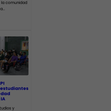
 la comunidad
ra…
PI
 estudiantes
edad
 IA
tudios y