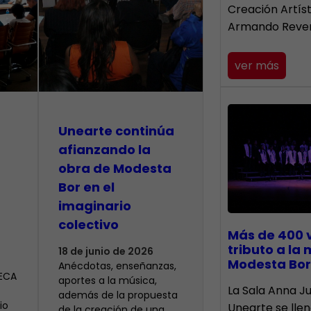
Creación Artís
Armando Reve
ver más
Unearte continúa
afianzando la
obra de Modesta
Bor en el
imaginario
colectivo
Más de 400 
tributo a la
18 de junio de 2026
Modesta Bor
Anécdotas, enseñanzas,
CECA
aportes a la música,
​La Sala Anna Ju
además de la propuesta
io
Unearte se lle
de la creación de una