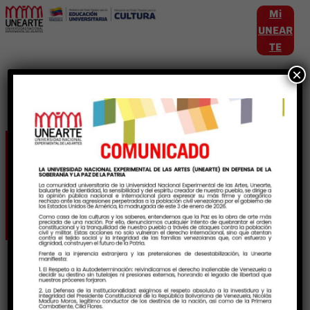
Mi
UNEAR
TE
×
Etiqueta:
ProgramaNacionaldeFormaci