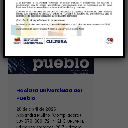
Hacia la Universidad del
Pueblo
26 de abril de 2025
Alexandra Mulino (Compiladora)
SBN 978-980-7244-21-3. UNEARTE
Ediciones. Caracas, 2017. Primera