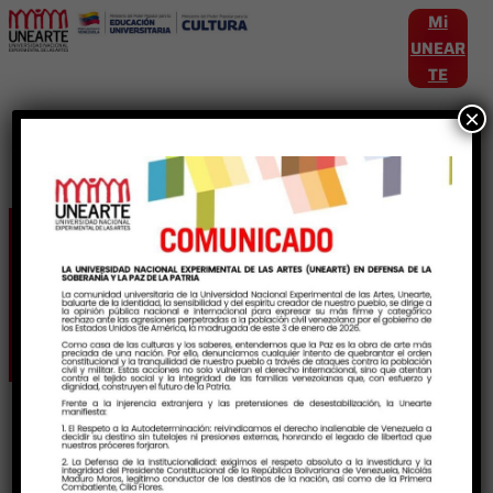
Mi
UNEAR
TE
×
Etiqueta:
ProduccionArtisticaVenezola