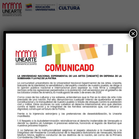
×
Armonía II