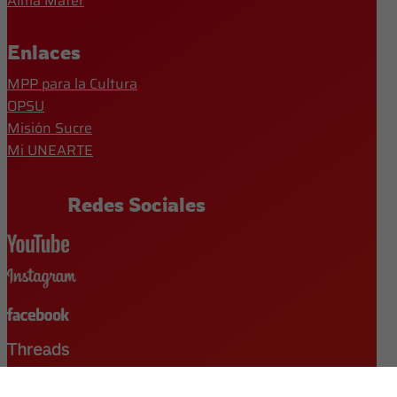
Alma Mater
Enlaces
MPP para la Cultura
OPSU
Misión Sucre
Mi UNEARTE
Redes Sociales