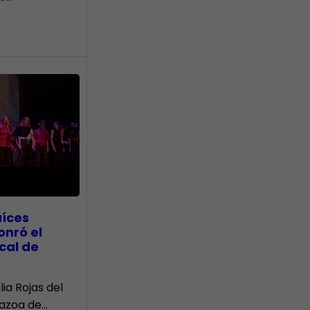
aíces
onró el
cal de
lia Rojas del
Nazoa de…