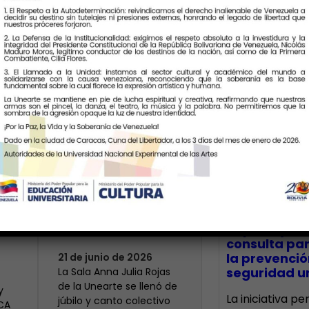
Últimas Notic
Más de 400 voces
rinden tributo a la
bre
maestra Modesta
CECA Santia
impulsó jor
Bor
consulta par
la prevenció
21 de junio de 2026
seguridad un
​La Sala Anna Julia Rojas
de la Unearte se llenó de
y
La iniciativa p
júbilo y canto colectivo
ECA