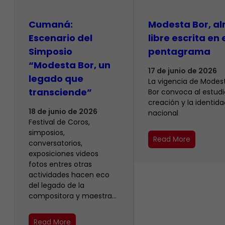
Cumaná:
Modesta Bor, a
Escenario del
libre escrita en 
Simposio
pentagrama
“Modesta Bor, un
17 de junio de 2026
legado que
La vigencia de Modes
transciende”
Bor convoca al estudio
creación y la identida
18 de junio de 2026
nacional
Festival de Coros,
simposios,
Read More
conversatorios,
exposiciones videos
fotos entres otras
actividades hacen eco
del legado de la
compositora y maestra…
Read More