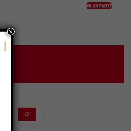
Mi UNEARTE
×
eso