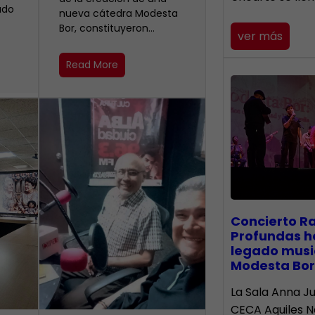
ado
nueva cátedra Modesta
Bor, constituyeron…
ver más
Read More
​Concierto R
Profundas h
legado musi
Modesta Bor
La Sala Anna Ju
CECA Aquiles 