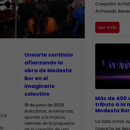
Creación Artís
Armando Reve
ver más
Unearte continúa
afianzando la
obra de Modesta
Bor en el
imaginario
colectivo
Más de 400 
tributo a la
18 de junio de 2026
Modesta Bor
Anécdotas, enseñanzas,
CECA
aportes a la música,
​La Sala Anna Ju
además de la propuesta
io
Unearte se lle
de la creación de una