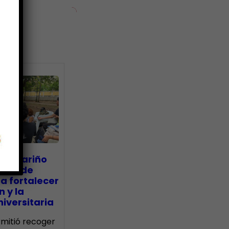
ias
go Mariño
nada de
a fortalecer
n y la
iversitaria
ermitió recoger