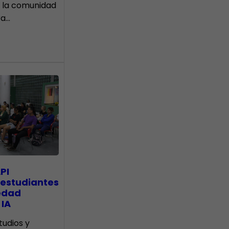
 la comunidad
ra…
PI
 estudiantes
edad
 IA
tudios y