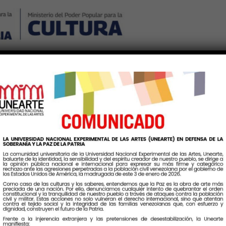
Nosotros
Noticias
Publicaciones
Contáctenos
Ingr
Etiqueta:
PracticaArtistica