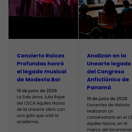
​Concierto Raíces
Analizan en la
Profundas honró
Unearte legado
el legado musical
del Congreso
de Modesta Bor
Anfictiónico de
Panamá
19 de junio de 2026
La Sala Anna Julia Rojas
19 de junio de 2026
del CECA Aquiles Nazoa
Docentes de Historia
de la Unearte vibró con
realizaron un
una gala que unió la
conversatorio en el 
academia…
Aquiles Nazoa, en el
marco del bicentenar