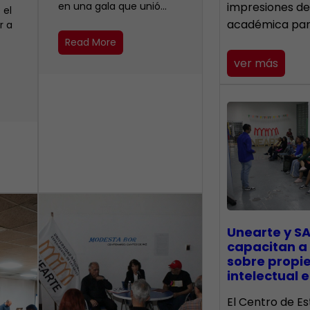
en una gala que unió…
impresiones de
 el
académica pa
r a
Read More
ver más
Unearte y SA
capacitan a
sobre propi
intelectual e
El Centro de Es