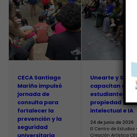
CECA Santiago
Unearte y SAPI
Mariño impulsó
capacitan a
jornada de
estudiantes so
consulta para
propiedad
fortalecer la
intelectual e IA
prevención y la
24 de junio de 2026
seguridad
El Centro de Estudios 
universitaria
Creación Artística C