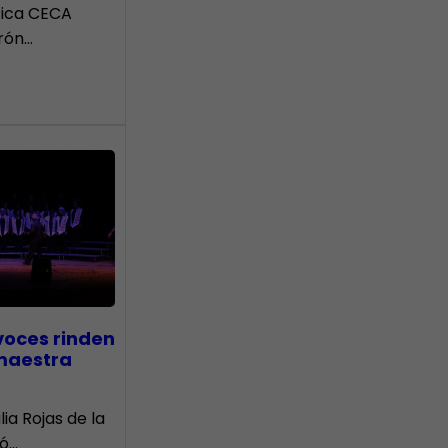
tica CECA
rón…
voces rinden
 maestra
lia Rojas de la
nó…