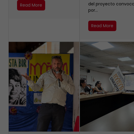
del proyecto convoc
Read More
por…
Read More