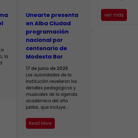
lma
​Unearte presenta
ver más
el
en Alba Ciudad
programación
nacional por
centenario de
ta
Modesta Bor
, la
d
17 de junio de 2026
Las autoridades de la
institución revelaron los
detalles pedagógicos y
musicales de la agenda
académica del año
jubilar, que incluye…
Read More