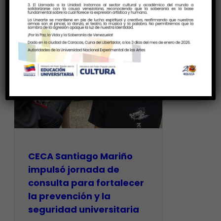
CECA Santiago Mariño
impulsó jornada de
consulta para fortalecer
la prevención y la
seguridad universitaria