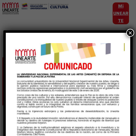
Mi
UNEAR
TE
×
Etiqueta:
PotenciaSanadora