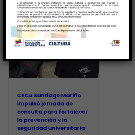
CECA Santiago Mariño
impulsó jornada de
consulta para fortalecer
la prevención y la
seguridad universitaria