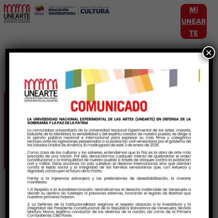
Mi
UNEAR
TE
×
Etiqueta:
PeriodoAcademico