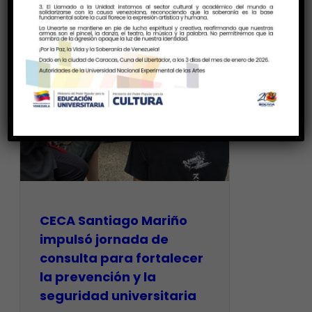
CECA Santiago Mariño
impulsó jornada de
consulta para fortalecer
la prevención y la
seguridad universitaria