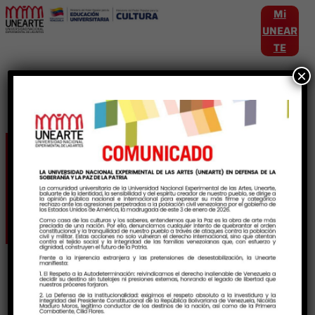
Mi
UNEAR
TE
×
Etiqueta:
ParticipacionEstudiantil