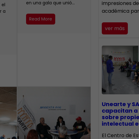
en una gala que unió…
impresiones de
 el
académica pa
r a
Read More
ver más
Unearte y SA
capacitan a
sobre propi
intelectual e
El Centro de Es