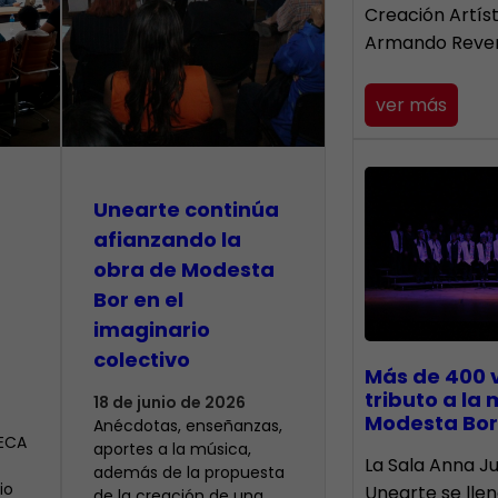
Creación Artís
Armando Reve
ver más
Unearte continúa
afianzando la
obra de Modesta
Bor en el
imaginario
colectivo
Más de 400 
tributo a la
18 de junio de 2026
Modesta Bor
Anécdotas, enseñanzas,
CECA
aportes a la música,
​La Sala Anna Ju
además de la propuesta
io
Unearte se lle
de la creación de una