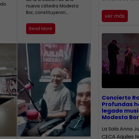
ado
nueva cátedra Modesta
Bor, constituyeron…
ver más
Read More
​Concierto R
Profundas h
legado musi
Modesta Bor
La Sala Anna Ju
CECA Aquiles 