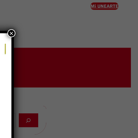
Mi UNEARTE
×
eso