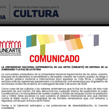
Nosotros
Noticias
Publicaciones
Contáctenos
Ingr
Etiqueta:
pac