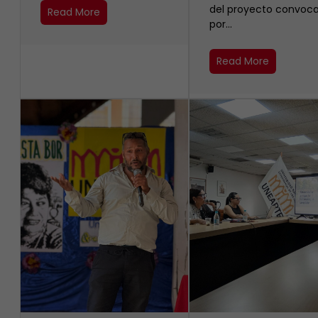
del proyecto convoc
Read More
por…
Read More