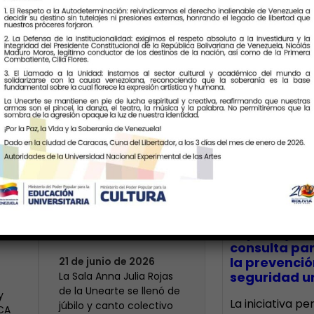
Últimas Notic
Más de 400 voces
rinden tributo a la
bre
maestra Modesta
CECA Santia
impulsó jor
Bor
consulta par
la prevenció
21 de junio de 2026
seguridad un
​La Sala Anna Julia Rojas
de la Unearte se llenó de
y
La iniciativa p
júbilo y canto colectivo
ECA