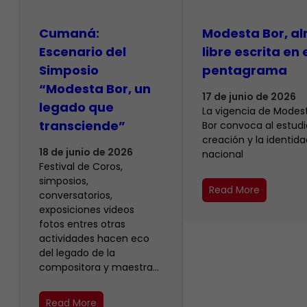
Cumaná:
Modesta Bor, a
Escenario del
libre escrita en 
Simposio
pentagrama
“Modesta Bor, un
17 de junio de 2026
legado que
La vigencia de Modes
transciende”
Bor convoca al estudio
creación y la identida
18 de junio de 2026
nacional
Festival de Coros,
simposios,
Read More
conversatorios,
exposiciones videos
fotos entres otras
actividades hacen eco
del legado de la
compositora y maestra…
Read More