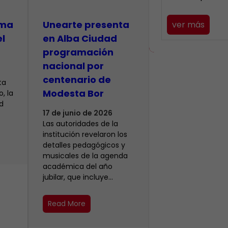
lma
​Unearte presenta
ver más
el
en Alba Ciudad
programación
nacional por
centenario de
ta
Modesta Bor
, la
d
17 de junio de 2026
Las autoridades de la
institución revelaron los
detalles pedagógicos y
musicales de la agenda
académica del año
jubilar, que incluye…
Read More