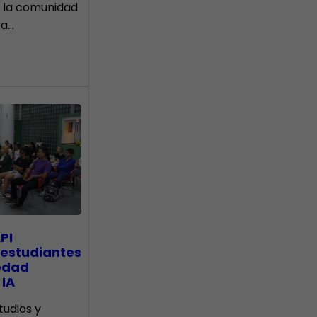
 la comunidad
ra…
PI
 estudiantes
edad
 IA
tudios y