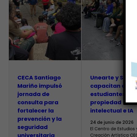
CECA Santiago
Unearte y SAPI
Mariño impulsó
capacitan a
jornada de
estudiantes so
consulta para
propiedad
fortalecer la
intelectual e IA
prevención y la
24 de junio de 2026
seguridad
El Centro de Estudios 
universitaria
Creación Artística C