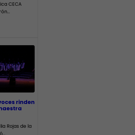
tica CECA
rón…
voces rinden
 maestra
lia Rojas de la
nó…