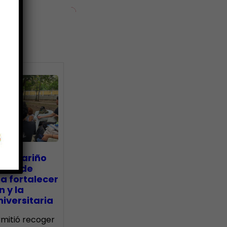
ias
go Mariño
nada de
a fortalecer
n y la
iversitaria
ermitió recoger