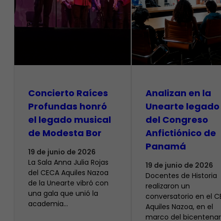
​Concierto Raíces
Analizan en la
Profundas honró
Unearte legado
el legado musical
del Congreso
de Modesta Bor
Anfictiónico de
Panamá
19 de junio de 2026
La Sala Anna Julia Rojas
19 de junio de 2026
del CECA Aquiles Nazoa
Docentes de Historia
de la Unearte vibró con
realizaron un
una gala que unió la
conversatorio en el 
academia…
Aquiles Nazoa, en el
marco del bicentenar