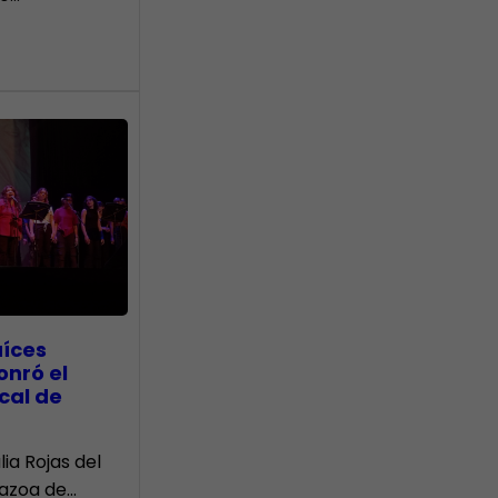
aíces
onró el
cal de
lia Rojas del
Nazoa de…