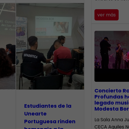
ver más
​Concierto R
Profundas h
legado musi
Estudiantes de la
Modesta Bor
Unearte
La Sala Anna Ju
Portuguesa rinden
CECA Aquiles 