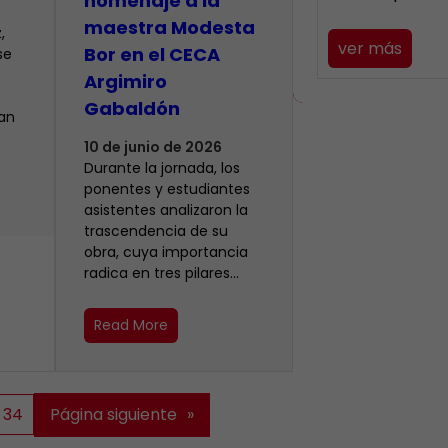
homenaje a la
maestra Modesta
,
ver más
Bor en el CECA
se
Argimiro
Gabaldón
ían
10 de junio de 2026
Durante la jornada, los
ponentes y estudiantes
asistentes analizaron la
trascendencia de su
obra, cuya importancia
radica en tres pilares…
Read More
34
Página siguiente
»