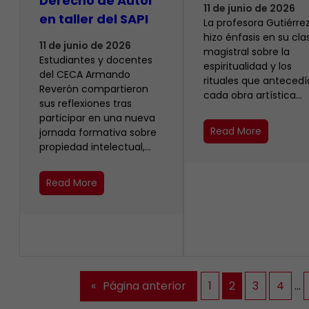
Derecho de Autor
11 de junio de 2026
en taller del SAPI
La profesora Gutiérrez
hizo énfasis en su cla
11 de junio de 2026
magistral sobre la
Estudiantes y docentes
espiritualidad y los
del CECA Armando
rituales que anteced
Reverón compartieron
cada obra artística…
sus reflexiones tras
participar en una nueva
Read More
jornada formativa sobre
propiedad intelectual,…
Read More
«
Página anterior
1
2
3
4
…