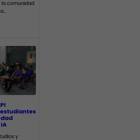
 la comunidad
ra…
PI
 estudiantes
edad
 IA
tudios y