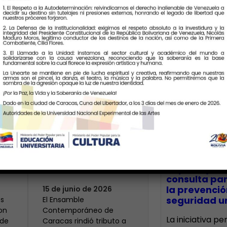
Últimas Notic
Modesta: un
centenario que
 el
resuena en la
CECA Santia
impulsó jor
memoria histórica
consulta par
la prevenció
15 de junio de 2026
seguridad un
s
El Ensamble
on
Contemporáneo de
La iniciativa p
 de
Caracas rindió tributo a