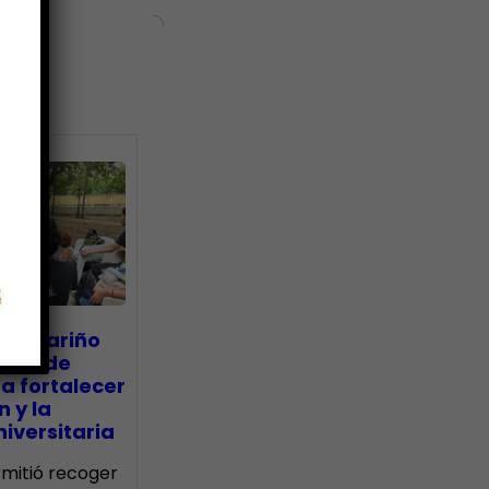
ias
go Mariño
nada de
a fortalecer
n y la
iversitaria
ermitió recoger