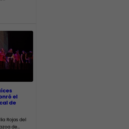
aíces
onró el
cal de
lia Rojas del
Nazoa de…