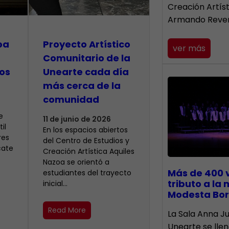
Creación Artís
Armando Reve
pa
Proyecto Artístico
ver más
Comunitario de la
os
Unearte cada día
más cerca de la
comunidad
e
11 de junio de 2026
il
En los espacios abiertos
res
del Centro de Estudios y
cate
Creación Artística Aquiles
Nazoa se orientó a
Más de 400 
estudiantes del trayecto
tributo a la
inicial…
Modesta Bor
Read More
​La Sala Anna Ju
Unearte se lle