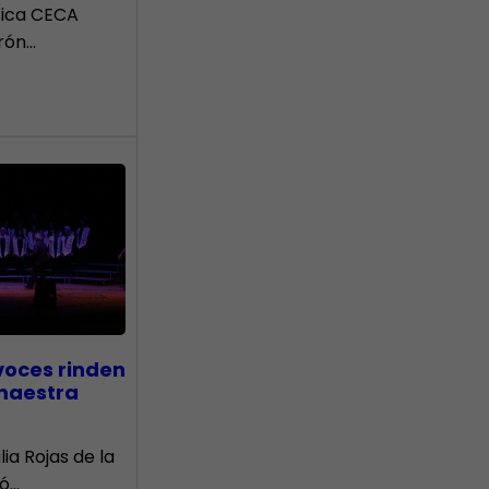
tica CECA
rón…
voces rinden
 maestra
lia Rojas de la
nó…