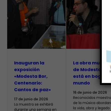
Inauguran la
La obra musical
exposición
de Modesta Bor
«Modesta Bor,
está en boga en
Centenario:
mundo
Cantos de paz»
16 de junio de 2026
Reconocidos maestro
17 de junio de 2026
de la música abordar
La muestra se exhibirá
la vida, obra y legado
durante una semana en