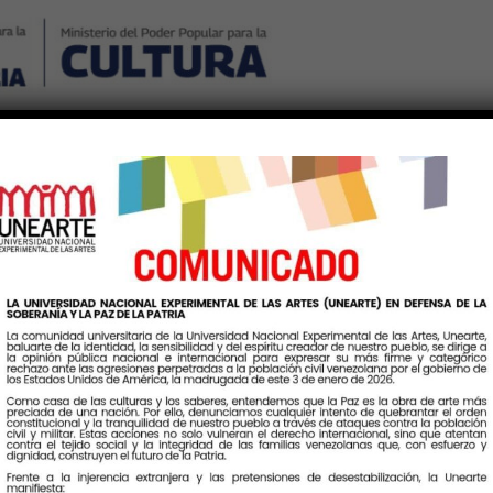
Nosotros
Noticias
Publicaciones
Contáctenos
Ingr
Etiqueta:
MusicaYArte