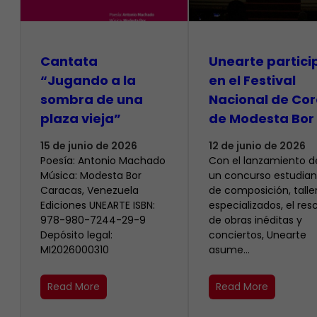
Cantata
Unearte partici
“Jugando a la
en el Festival
sombra de una
Nacional de Cor
plaza vieja”
de Modesta Bor
15 de junio de 2026
12 de junio de 2026
Poesía: Antonio Machado
​Con el lanzamiento d
Música: Modesta Bor
un concurso estudiant
Caracas, Venezuela
de composición, talle
Ediciones UNEARTE ISBN:
especializados, el res
978-980-7244-29-9
de obras inéditas y
Depósito legal:
conciertos, Unearte
MI2026000310
asume…
Read More
Read More