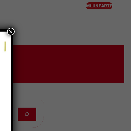
Mi UNEARTE
×
eso