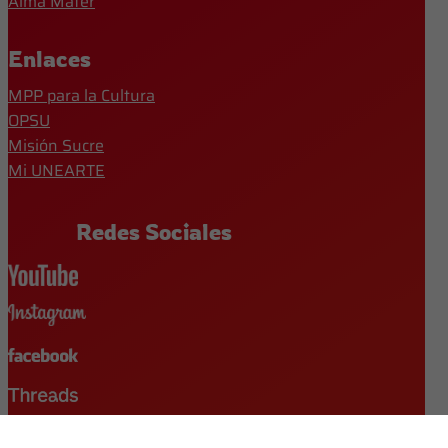
Alma Mater
Enlaces
MPP para la Cultura
OPSU
Misión Sucre
Mi UNEARTE
Redes Sociales