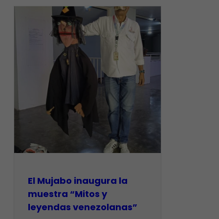
El Mujabo inaugura la
muestra “Mitos y
leyendas venezolanas”