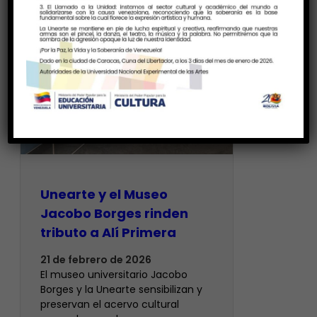
Unearte y el Museo
Jacobo Borges rinden
tributo a Alí Primera
21 de febrero de 2026
El museo universitario Jacobo
Borges y la Unearte sensibilizan y
preservan el acervo cultural