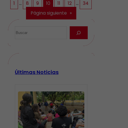
1
…
8
9
10
11
12
…
34
Página siguiente
»
Últimas Noticias