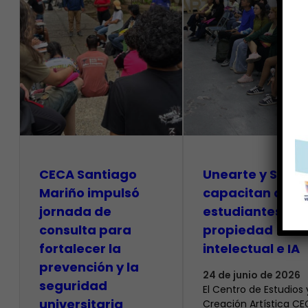
CECA Santiago
Unearte y SAPI
Mariño impulsó
capacitan a
jornada de
estudiantes so
consulta para
propiedad
fortalecer la
intelectual e IA
prevención y la
24 de junio de 2026
seguridad
El Centro de Estudios 
universitaria
Creación Artística C