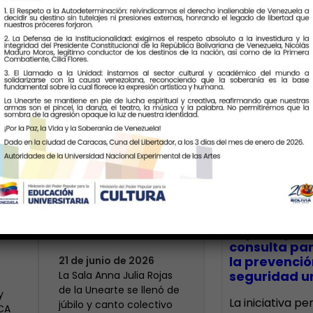
Últimas Notic
Más de 400 voces
rinden tributo a la
bre
maestra Modesta
CECA Santia
impulsó jor
Bor
consulta par
la prevenció
21 de junio de 2026
seguridad un
​La Sala Anna Julia Rojas
de la Unearte se llenó de
y
La iniciativa p
júbilo y canto colectivo
ECA