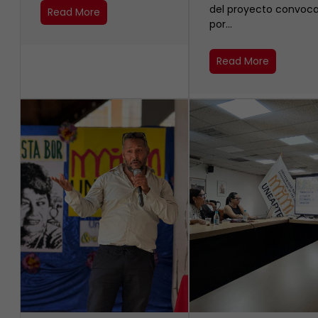
del proyecto convoc
Read More
por…
Read More