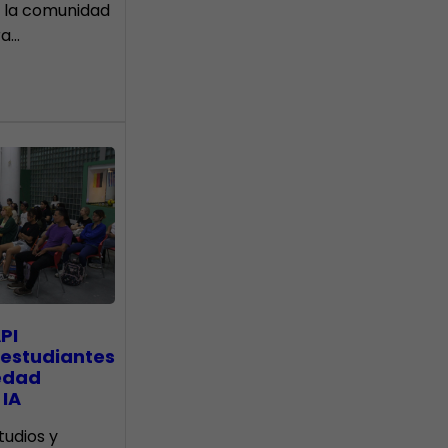
 la comunidad
ra…
PI
 estudiantes
edad
 IA
tudios y