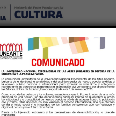
Nosotros
Noticias
Publicaciones
Contáctenos
Ingr
Etiqueta:
MundoArtistico