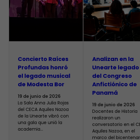
​Concierto Raíces
Analizan en la
Profundas honró
Unearte legado
el legado musical
del Congreso
de Modesta Bor
Anfictiónico de
Panamá
19 de junio de 2026
La Sala Anna Julia Rojas
19 de junio de 2026
del CECA Aquiles Nazoa
Docentes de Historia
de la Unearte vibró con
realizaron un
una gala que unió la
conversatorio en el 
academia…
Aquiles Nazoa, en el
marco del bicentenar