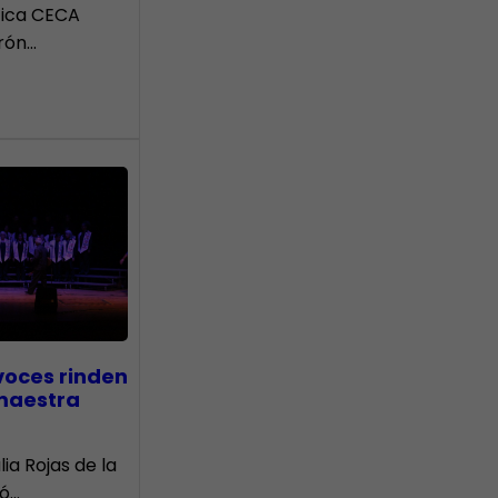
tica CECA
rón…
voces rinden
 maestra
lia Rojas de la
nó…