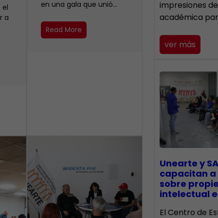
en una gala que unió…
impresiones de
 el
académica pa
r a
Read More
ver más
Unearte y SA
capacitan a
sobre propi
intelectual e
El Centro de Es