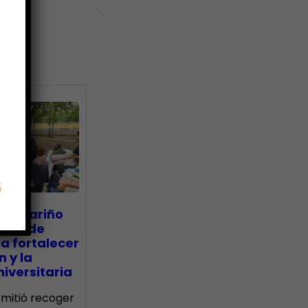
ias
go Mariño
nada de
a fortalecer
n y la
iversitaria
ermitió recoger