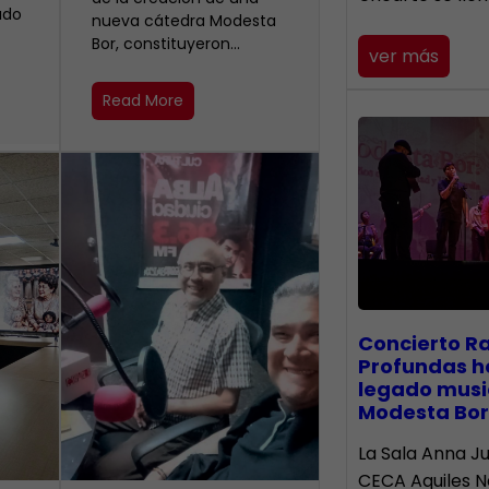
ado
nueva cátedra Modesta
Bor, constituyeron…
ver más
Read More
​Concierto R
Profundas h
legado musi
Modesta Bor
La Sala Anna Ju
CECA Aquiles 