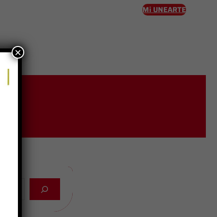
Mi UNEARTE
×
eso