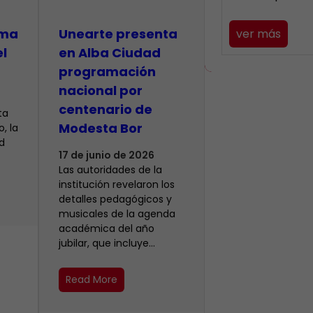
lma
​Unearte presenta
ver más
el
en Alba Ciudad
programación
nacional por
centenario de
ta
Modesta Bor
, la
d
17 de junio de 2026
Las autoridades de la
institución revelaron los
detalles pedagógicos y
musicales de la agenda
académica del año
jubilar, que incluye…
Read More