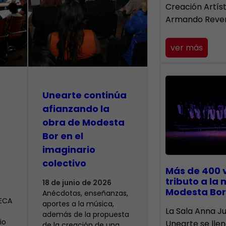
Creación Artís
Armando Reve
ver más
Unearte continúa
afianzando la
obra de Modesta
Bor en el
imaginario
colectivo
Más de 400 
tributo a la
18 de junio de 2026
Modesta Bor
Anécdotas, enseñanzas,
CECA
aportes a la música,
​La Sala Anna Ju
además de la propuesta
io
Unearte se lle
de la creación de una