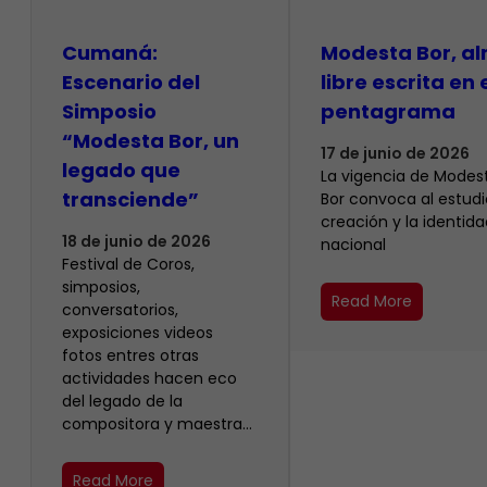
Cumaná:
Modesta Bor, a
Escenario del
libre escrita en 
Simposio
pentagrama
“Modesta Bor, un
17 de junio de 2026
legado que
La vigencia de Modes
transciende”
Bor convoca al estudio
creación y la identida
18 de junio de 2026
nacional
Festival de Coros,
simposios,
Read More
conversatorios,
exposiciones videos
fotos entres otras
actividades hacen eco
del legado de la
compositora y maestra…
Read More