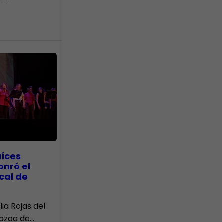
aíces
onró el
cal de
lia Rojas del
Nazoa de…