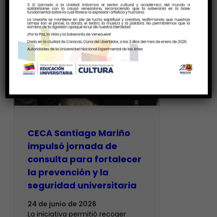
CECA Santiago Mariño
impulsó jornada de
consulta para fortalecer
la prevención y la
seguridad universitaria
24 de junio de 2026
La iniciativa permitió recoger