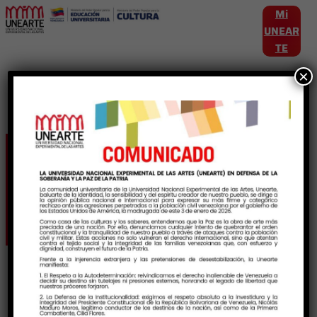
Mi
UNEAR
TE
×
Etiqueta:
MuestrasExpositivasIndividua