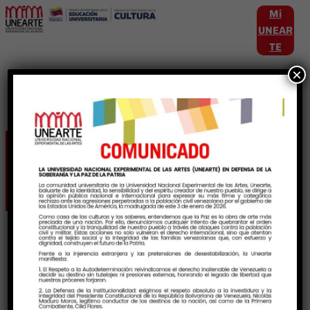
Mi
UNEAR
TE
×
Etiqueta:
MuestraArtística