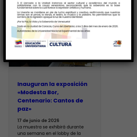
Inauguran la exposición
«Modesta Bor,
Centenario: Cantos de
paz»
17 de junio de 2026
La muestra se exhibirá durante
una semana en el lobby de la