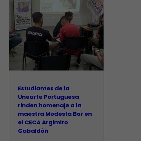
Estudiantes de la
Unearte Portuguesa
rinden homenaje a la
maestra Modesta Bor en
el CECA Argimiro
Gabaldón