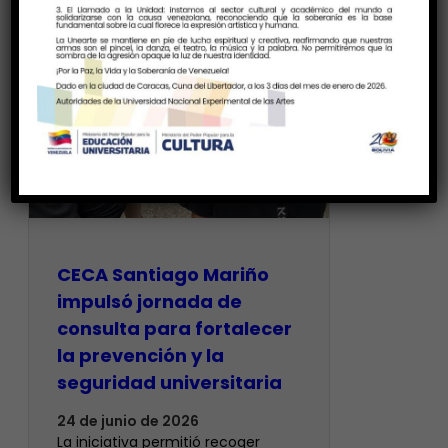
CECA Santiago Mariño
impulsó jornada de
consulta para fortalecer
la prevención y la
seguridad universitaria
24 de junio de 2026
La iniciativa permitió recoger