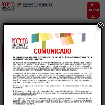
Mi
UNEAR
TE
×
Etiqueta:
MitosYLeyendas