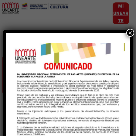
Mi
UNEAR
TE
×
Etiqueta:
minuniversitaria