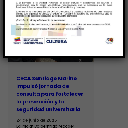
CECA Santiago Mariño
impulsó jornada de
consulta para fortalecer
la prevención y la
seguridad universitaria
24 de junio de 2026
La iniciativa permitió recoger