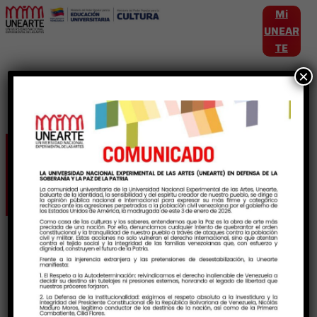
Mi
UNEAR
TE
×
Etiqueta:
mincultura