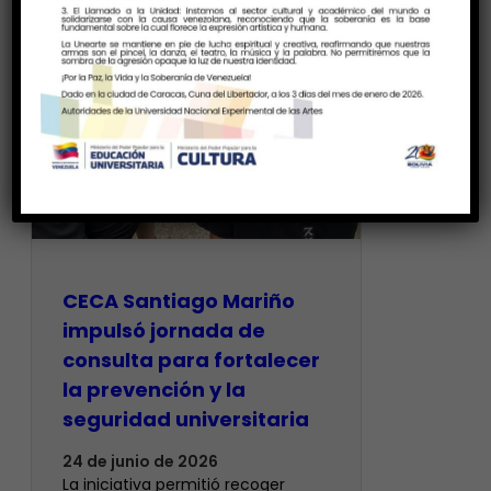
CECA Santiago Mariño
impulsó jornada de
consulta para fortalecer
la prevención y la
seguridad universitaria
24 de junio de 2026
La iniciativa permitió recoger