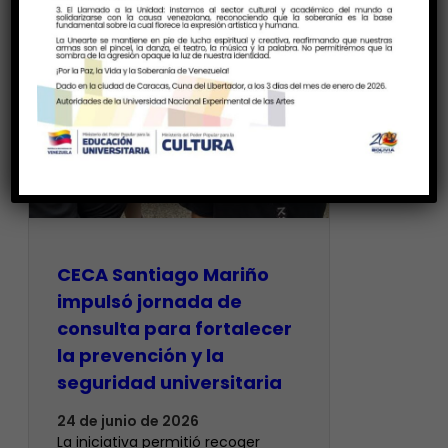
CECA Santiago Mariño
impulsó jornada de
consulta para fortalecer
la prevención y la
seguridad universitaria
24 de junio de 2026
La iniciativa permitió recoger