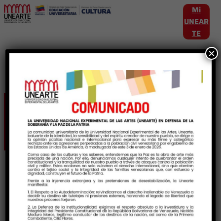
Mi
UNEAR
TE
×
Etiqueta:
MarchaEstudiantil