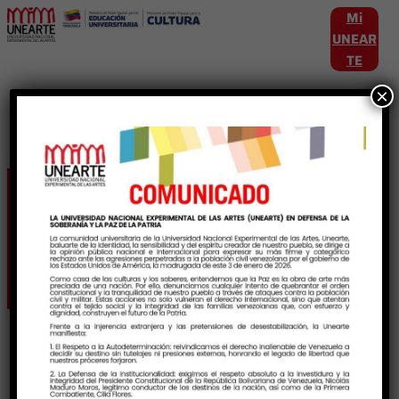
Mi
UNEAR
TE
×
Etiqueta:
JornadasDeInvestigacionArtis