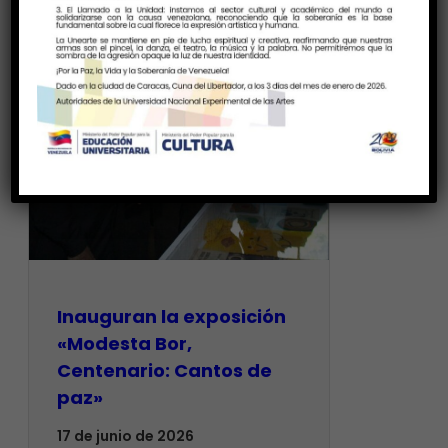
Inauguran la exposición
«Modesta Bor,
Centenario: Cantos de
paz»
17 de junio de 2026